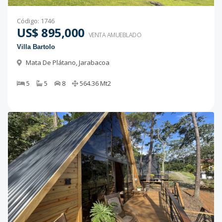
Código
:
1746
US$ 895,000
VENTA AMUEBLADO
Villa Bartolo
Mata De Plátano
,
Jarabacoa
5
5
8
564.36
Mt2