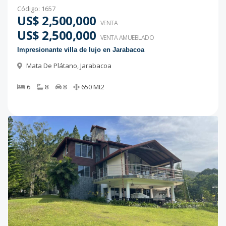
Código
:
1657
US$ 2,500,000
VENTA
US$ 2,500,000
VENTA AMUEBLADO
Impresionante villa de lujo en Jarabacoa
Mata De Plátano
,
Jarabacoa
6
8
8
650
Mt2