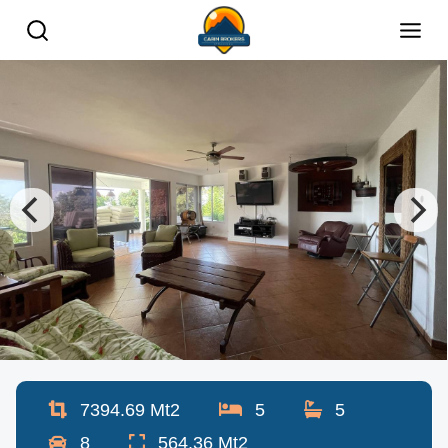
7394.69
Mt2
5
5
8
564.36
Mt2