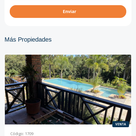
Enviar
Más Propiedades
VENTA
Código
:
1709