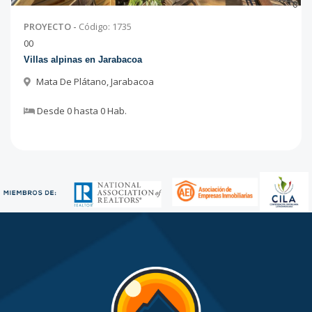
0
PROYECTO
-
Código
:
1735
0
0
Villas alpinas en Jarabacoa
Mata De Plátano
,
Jarabacoa
Desde
0
hasta
0
Hab.