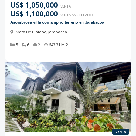
US$ 1,050,000
VENTA
US$ 1,100,000
VENTA AMUEBLADO
Asombrosa villa con amplio terreno en Jarabacoa
Mata De Plátano
,
Jarabacoa
5
6
2
643.31
Mt2
VENTA