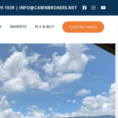
9-1039 |
INFO@CABINBROKERS.NET
A
INVIERTE
FLY & BUY
CONTÁCTANOS