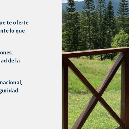
ue te oferte
ente lo que
iones,
dad de la
 nacional,
eguridad