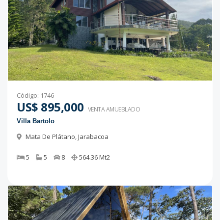
Código
:
1746
US$ 895,000
VENTA AMUEBLADO
Villa Bartolo
Mata De Plátano
,
Jarabacoa
5
5
8
564.36
Mt2