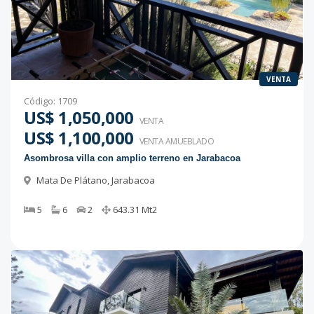
VENTA
Código
:
1709
US$ 1,050,000
VENTA
US$ 1,100,000
VENTA AMUEBLADO
Asombrosa villa con amplio terreno en Jarabacoa
Mata De Plátano
,
Jarabacoa
5
6
2
643.31
Mt2