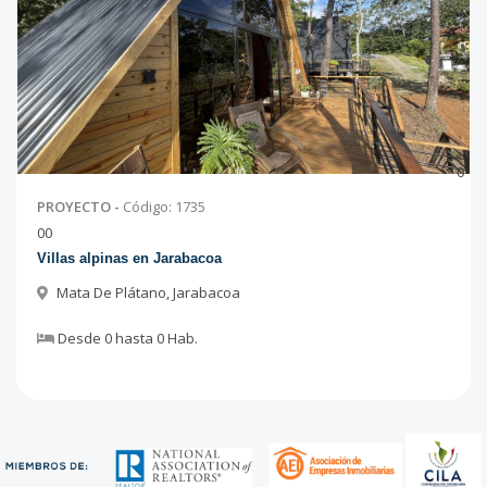
0
PROYECTO
-
Código
:
1735
0
0
Villas alpinas en Jarabacoa
Mata De Plátano
,
Jarabacoa
Desde
0
hasta
0
Hab.