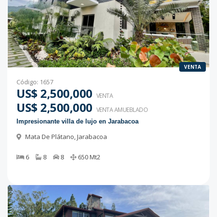
VENTA
Código
:
1657
US$ 2,500,000
VENTA
US$ 2,500,000
VENTA AMUEBLADO
Impresionante villa de lujo en Jarabacoa
Mata De Plátano
,
Jarabacoa
6
8
8
650
Mt2