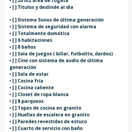
•⁠ ⁠[ ] 20 m2 área de fogata
•⁠ ⁠[ ] Títulos y deslinde al día
•⁠ ⁠[ ] Sistema Sonos de última generación
•⁠ ⁠[ ] Sistema de seguridad con alarma
•⁠ ⁠[ ] Totalmente domótica
•⁠ ⁠[ ] 6 habitaciones
•⁠ ⁠[ ] 8 baños
•⁠ ⁠[ ] Sala de juegos ( billar, futbolito, dardos)
•⁠ ⁠[ ] Cine con sistema de audio de última
generación
•⁠ ⁠[ ] Sala de estar
•⁠ ⁠[ ] Cocina fría
•⁠ ⁠[ ] Cocina caliente
•⁠ ⁠[ ] Closet de ropa blanca
•⁠ ⁠[ ] 8 parqueos
•⁠ ⁠[ ] Topes de cocina en granito
•⁠ ⁠[ ] Huellas de escalera en granito
•⁠ ⁠[ ] Paredes revestidas de estuco
•⁠ ⁠[ ] Cuarto de servicio con baño