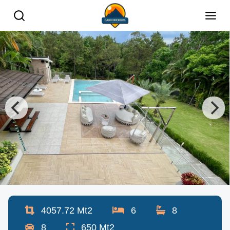
4057.72
Mt2
6
8
8
650
Mt2