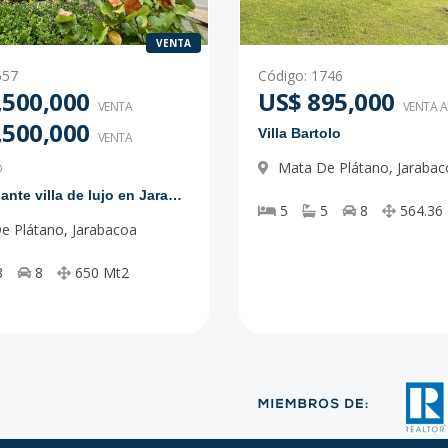
VENTA
657
Código
:
1746
,500,000
US$ 895,000
VENTA
VENTA 
,500,000
Villa Bartolo
VENTA
Mata De Plátano
,
Jarabac
O
Impresionante villa de lujo en Jarabacoa
5
5
8
564.36
e Plátano
,
Jarabacoa
8
8
650
Mt2