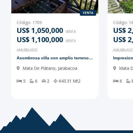
VENTA
Código
:
1709
Código
:
1
US$ 1,050,000
US$ 2
VENTA
US$ 1,100,000
US$ 2
VENTA
AMUEBLADO
AMUEBLAD
Asombrosa villa con amplio terreno en Jarabacoa
Mata De Plátano
,
Jarabacoa
Mata D
5
6
2
643.31
Mt2
6