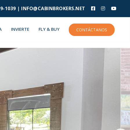
9-1039 |
INFO@CABINBROKERS.NET
A
INVIERTE
FLY & BUY
CONTÁCTANOS