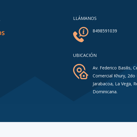
A
LLÁMANOS
8498591039
OS
UBICACIÓN
Av. Federico Basilis, C
Comercial Khury, 2do 
Jarabacoa, La Vega, R
Dominicana.