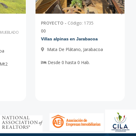
0
PROYECTO
-
Código
:
1735
0
0
AMUEBLADO
Villas alpinas en Jarabacoa
Mata De Plátano
,
Jarabacoa
oa
Desde
0
hasta
0
Hab.
Mt2