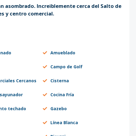
án asombrado. Increiblemente cerca del Salto de
s y centro comercial.
onado
Amueblado
Campo de Golf
rciales Cercanos
Cisterna
esayunador
Cocina Fría
nto techado
Gazebo
Línea Blanca