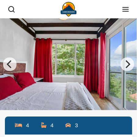
4
4
3