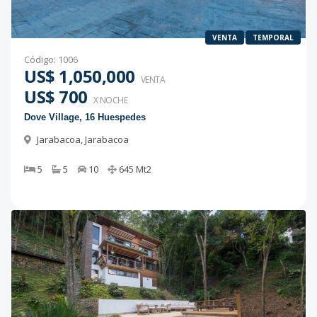
VENTA
TEMPORAL
Código
:
1006
US$ 1,050,000
VENTA
US$ 700
X NOCHE
Dove Village, 16 Huespedes
Jarabacoa
,
Jarabacoa
5
5
10
645
Mt2