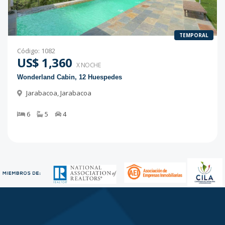
TEMPORAL
Código
:
1082
US$ 1,360
X NOCHE
Wonderland Cabin, 12 Huespedes
Jarabacoa
,
Jarabacoa
6
5
4