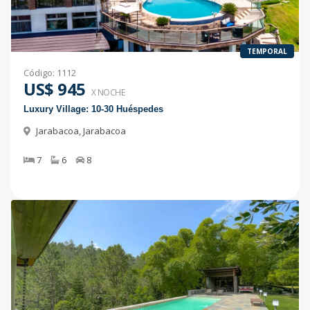
TEMPORAL
Código
:
1112
US$ 945
X NOCHE
Luxury Village: 10-30 Huéspedes
Jarabacoa
,
Jarabacoa
7
6
8