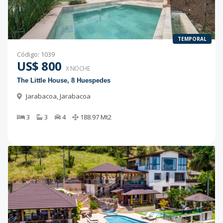
TEMPORAL
Código
:
1039
US$ 800
X NOCHE
The Little House, 8 Huespedes
Jarabacoa
,
Jarabacoa
3
3
4
188.97
Mt2