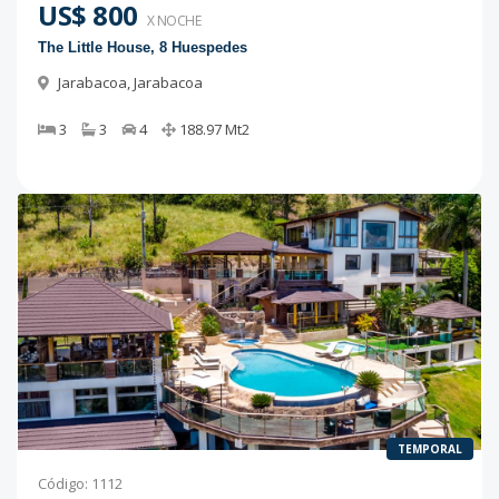
US$ 800
X NOCHE
The Little House, 8 Huespedes
Jarabacoa
,
Jarabacoa
3
3
4
188.97
Mt2
TEMPORAL
Código
:
1112