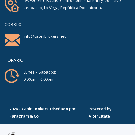
Av. Federico Basilis, Centro Comercial Khury, 2do Nivel,
Jarabacoa, La Vega, República Dominicana.
CORREO
info@cabinbrokers.net
HORARIO
Lunes – Sábados:
9:00am – 6:00pm
2026
–
Cabin Brokers
. Diseñado por
Powered by
Paragram & Co
AlterEstate