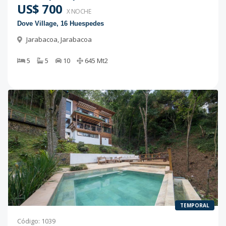
US$ 700
X NOCHE
Dove Village, 16 Huespedes
Jarabacoa
,
Jarabacoa
5
5
10
645
Mt2
TEMPORAL
Código
:
1039