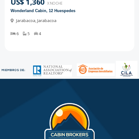
US$ 1,360
X NOCHE
Wonderland Cabin, 12 Huespedes
Jarabacoa
,
Jarabacoa
6
5
4