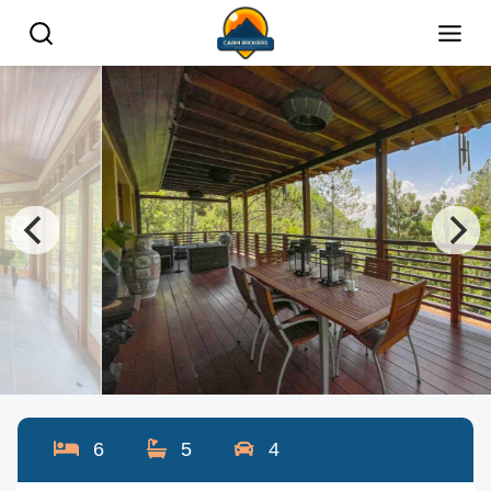
6
5
4