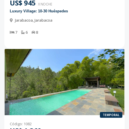
US$ 945
X NOCHE
Luxury Village: 10-30 Huéspedes
Jarabacoa
,
Jarabacoa
7
6
8
TEMPORAL
Código
:
1082