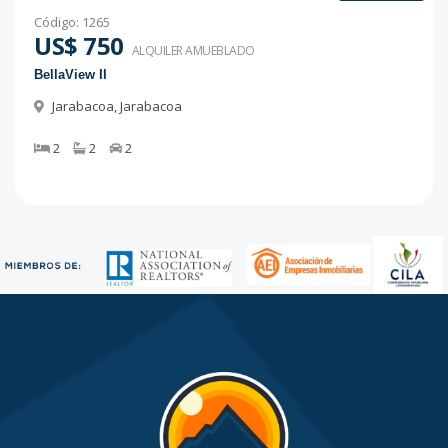
Código
:
1265
US$ 750
ALQUILER
AMUEBLADO
BellaView II
Jarabacoa
,
Jarabacoa
2
2
2