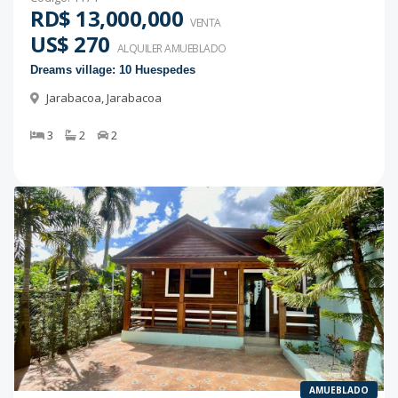
RD$ 13,000,000
VENTA
US$ 270
ALQUILER
AMUEBLADO
Dreams village: 10 Huespedes
Jarabacoa
,
Jarabacoa
3
2
2
AMUEBLADO