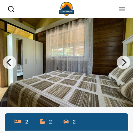
2
2
2