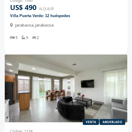
Código
:
1560
US$ 490
ALQUILER
Villa Puerta Verde: 12 huéspedes
Jarabacoa
,
Jarabacoa
5
5
2
VENTA
AMUEBLADO
Código
:
1174