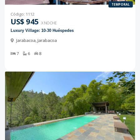
TEMPORAL
Código
:
1112
US$ 945
X NOCHE
Luxury Village: 10-30 Huéspedes
Jarabacoa
,
Jarabacoa
7
6
8