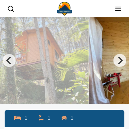
1
1
1