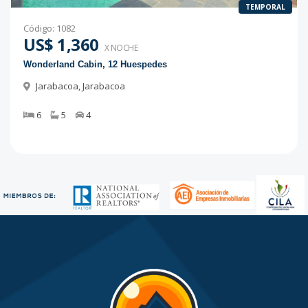
TEMPORAL
Código
:
1082
US$ 1,360
X NOCHE
Wonderland Cabin, 12 Huespedes
Jarabacoa
,
Jarabacoa
6
5
4