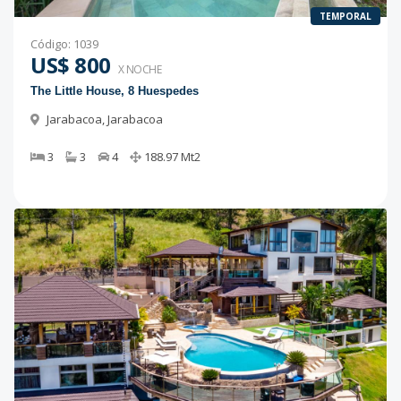
TEMPORAL
Código
:
1039
US$ 800
X NOCHE
The Little House, 8 Huespedes
Jarabacoa
,
Jarabacoa
3
3
4
188.97
Mt2