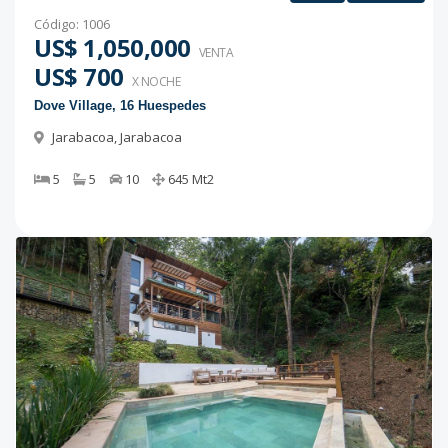
Código
:
1006
US$ 1,050,000
VENTA
US$ 700
X NOCHE
Dove Village, 16 Huespedes
Jarabacoa
,
Jarabacoa
5
5
10
645
Mt2