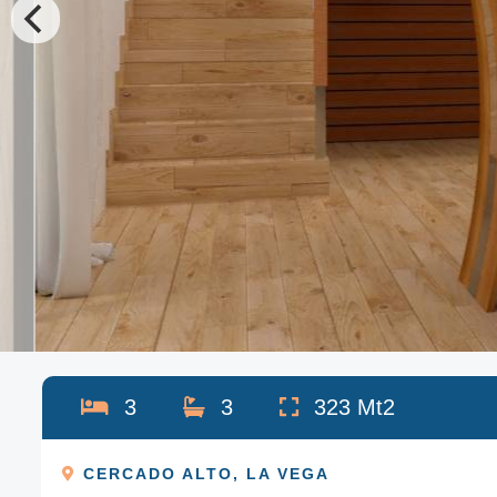
3
3
323
Mt2
CERCADO ALTO
,
LA VEGA