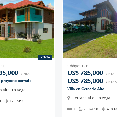
VENTA
131
Código
:
1219
95,000
US$ 785,000
VENTA
VENTA
US$ 785,000
 proyecto cerrado.
VENTA 
Villa en Cercado Alto
o Alto
,
La Vega
Cercado Alto
,
La Vega
3
323
Mt2
3
2
10
400
M