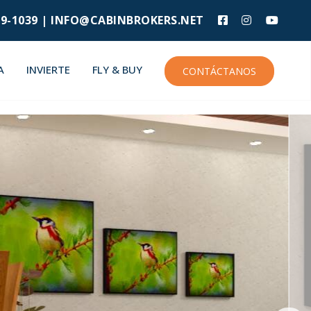
9-1039 |
INFO@CABINBROKERS.NET
A
INVIERTE
FLY & BUY
CONTÁCTANOS