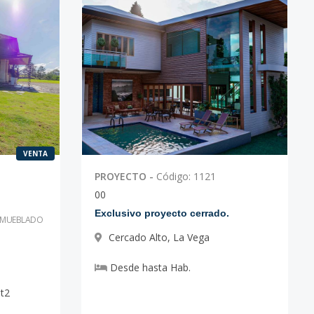
VENTA
PROYECTO
-
Código
:
1121
0
0
Exclusivo proyecto cerrado.
AMUEBLADO
Cercado Alto
,
La Vega
Desde
hasta
Hab.
t2