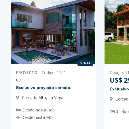
VENTA
PROYECTO
-
Código
:
1121
Código
:
1
US$ 2
0
0
Exclusivo proyecto cerrado.
Exclusivo
Cercado Alto
,
La Vega
Cercad
Desde
hasta
Hab.
3
Desde
hasta
Mt2