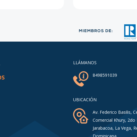
A
LLÁMANOS
8498591039
OS
UBICACIÓN
Av. Federico Basilis, C
Comercial Khury, 2do 
Jarabacoa, La Vega, R
Dominicana.