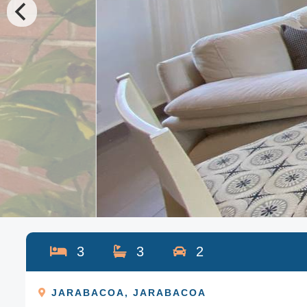
3
3
2
JARABACOA
,
JARABACOA