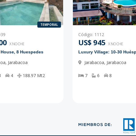
TEMPORAL
039
Código
:
1112
00
US$ 945
X NOCHE
X NOCHE
e House, 8 Huespedes
Luxury Village: 10-30 Hués
coa
,
Jarabacoa
Jarabacoa
,
Jarabacoa
3
4
188.97
Mt2
7
6
8