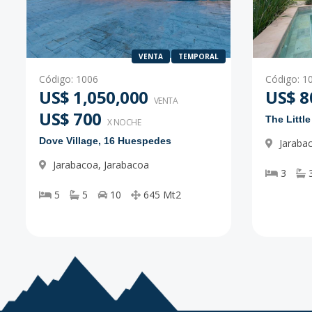
VENTA
TEMPORAL
Código
:
1006
Código
:
1
US$ 1,050,000
US$ 8
VENTA
US$ 700
The Littl
X NOCHE
Dove Village, 16 Huespedes
Jaraba
Jarabacoa
,
Jarabacoa
3
5
5
10
645
Mt2