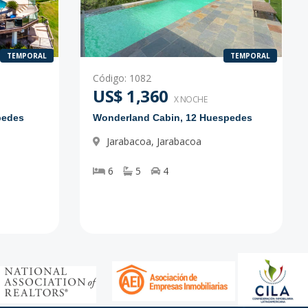
TEMPORAL
TEMPORAL
Código
:
1082
US$ 1,360
X NOCHE
pedes
Wonderland Cabin, 12 Huespedes
Jarabacoa
,
Jarabacoa
6
5
4