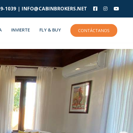
9-1039 |
INFO@CABINBROKERS.NET
A
INVIERTE
FLY & BUY
CONTÁCTANOS