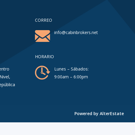
CORREO
info@cabinbrokers.net
HORARIO
entro
Lunes – Sábados:
Nivel,
9:00am – 6:00pm
epública
Powered by
AlterEstate