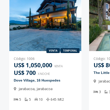
VENTA
TEMPORAL
Código
:
1006
Código
:
1
US$ 1,050,000
US$ 8
VENTA
US$ 700
The Littl
X NOCHE
Dove Village, 16 Huespedes
Jaraba
Jarabacoa
,
Jarabacoa
3
5
5
10
645
Mt2