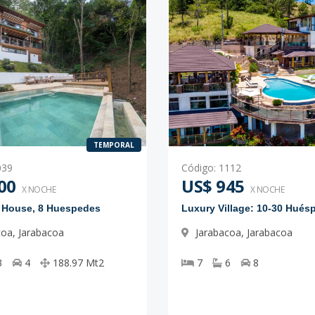
TEMPORAL
039
Código
:
1112
00
US$ 945
X NOCHE
X NOCHE
e House, 8 Huespedes
Luxury Village: 10-30 Hués
coa
,
Jarabacoa
Jarabacoa
,
Jarabacoa
3
4
188.97
Mt2
7
6
8