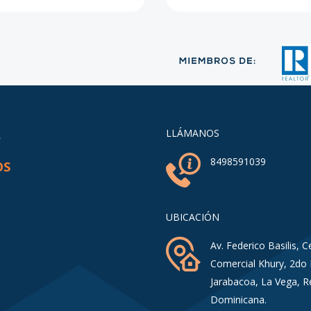
A
LLÁMANOS
8498591039
OS
UBICACIÓN
Av. Federico Basilis, C
Comercial Khury, 2do 
Jarabacoa, La Vega, R
Dominicana.