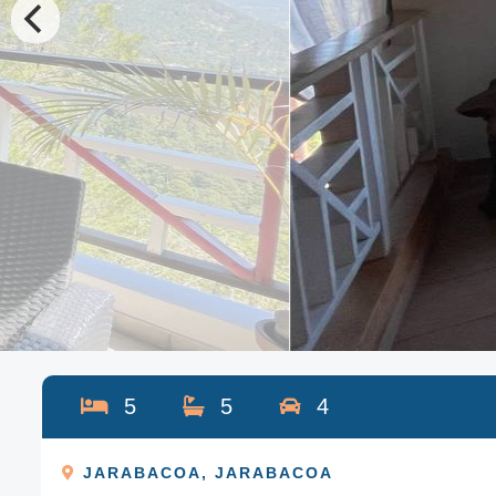
5
5
4
JARABACOA
,
JARABACOA