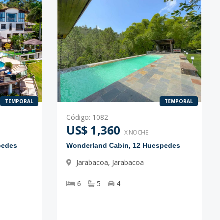
TEMPORAL
TEMPORAL
Código
:
1082
US$ 1,360
X NOCHE
pedes
Wonderland Cabin, 12 Huespedes
Jarabacoa
,
Jarabacoa
6
5
4