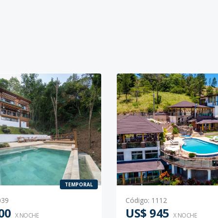
TEMPORAL
039
Código
:
1112
00
US$ 945
X NOCHE
X NOCHE