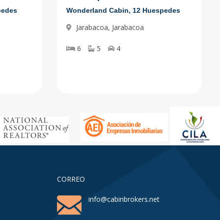
pedes
Wonderland Cabin, 12 Huespedes
Jarabacoa
,
Jarabacoa
6
5
4
CORREO
info@cabinbrokers.net