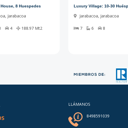
e House, 8 Huespedes
Luxury Village: 10-30 Hués
coa
,
Jarabacoa
Jarabacoa
,
Jarabacoa
3
4
188.97
Mt2
7
6
8
A
LLÁMANOS
8498591039
OS