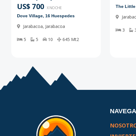
US$ 700
The Littl
X NOCHE
Dove Village, 16 Huespedes
Jaraba
Jarabacoa
,
Jarabacoa
3
5
5
10
645
Mt2
NAVEG
NOSOTR