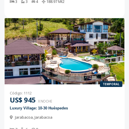
3
3
4
188.97
Mt2
TEMPORAL
Código
:
1112
US$ 945
X NOCHE
Luxury Village: 10-30 Huéspedes
Jarabacoa
,
Jarabacoa