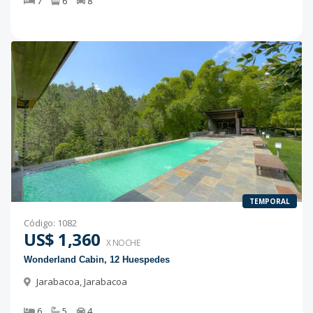
7
6
8
TEMPORAL
Código
:
1082
US$ 1,360
X NOCHE
Wonderland Cabin, 12 Huespedes
Jarabacoa
,
Jarabacoa
6
5
4