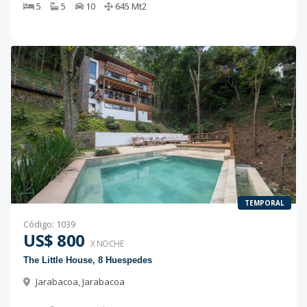
5
5
10
645
Mt2
TEMPORAL
Código
:
1039
US$ 800
X NOCHE
The Little House, 8 Huespedes
Jarabacoa
,
Jarabacoa