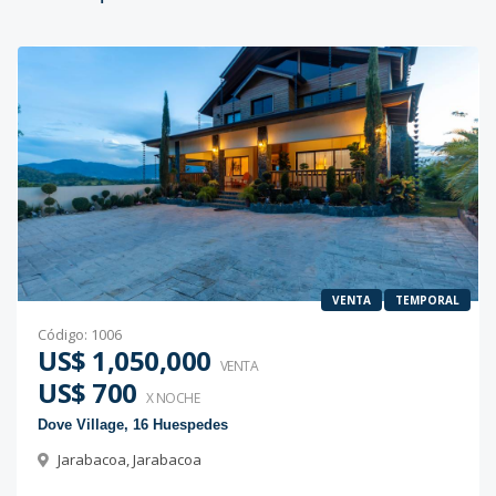
VENTA
TEMPORAL
Código
:
1006
US$ 1,050,000
VENTA
US$ 700
X NOCHE
Dove Village, 16 Huespedes
Jarabacoa
,
Jarabacoa