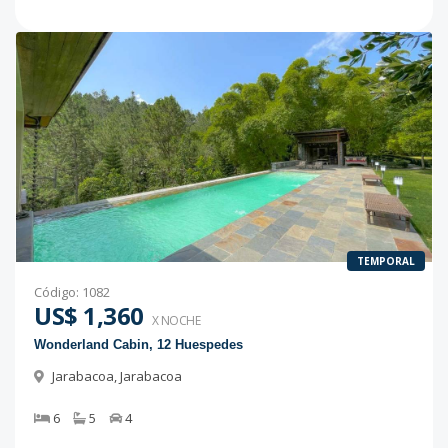
TEMPORAL
Código
:
1082
US$ 1,360
X NOCHE
Wonderland Cabin, 12 Huespedes
Jarabacoa
,
Jarabacoa
6
5
4