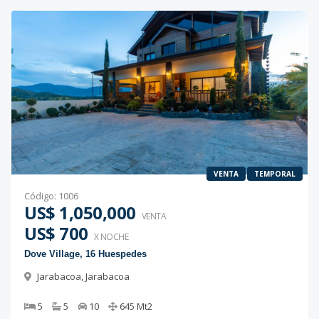
VENTA
TEMPORAL
Código
:
1006
US$ 1,050,000
VENTA
US$ 700
X NOCHE
Dove Village, 16 Huespedes
Jarabacoa
,
Jarabacoa
5
5
10
645
Mt2