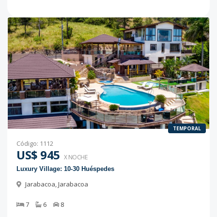
TEMPORAL
Código
:
1112
US$ 945
X NOCHE
Luxury Village: 10-30 Huéspedes
Jarabacoa
,
Jarabacoa
7
6
8