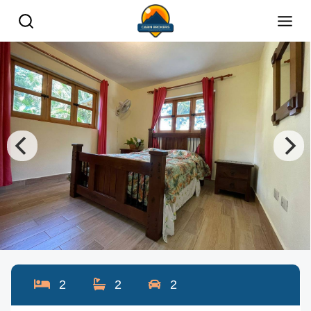
2
2
2