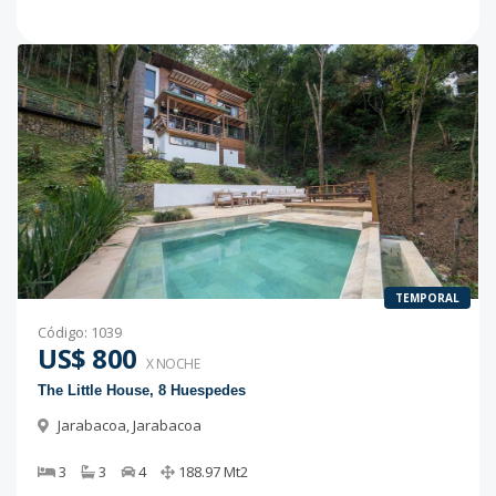
TEMPORAL
Código
:
1039
US$ 800
X NOCHE
The Little House, 8 Huespedes
Jarabacoa
,
Jarabacoa
3
3
4
188.97
Mt2