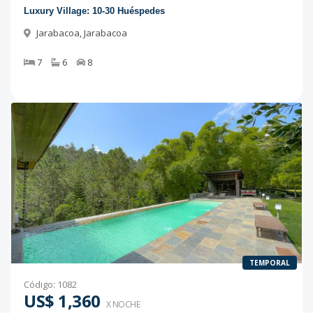
Luxury Village: 10-30 Huéspedes
Jarabacoa
,
Jarabacoa
7
6
8
TEMPORAL
Código
:
1082
US$ 1,360
X NOCHE