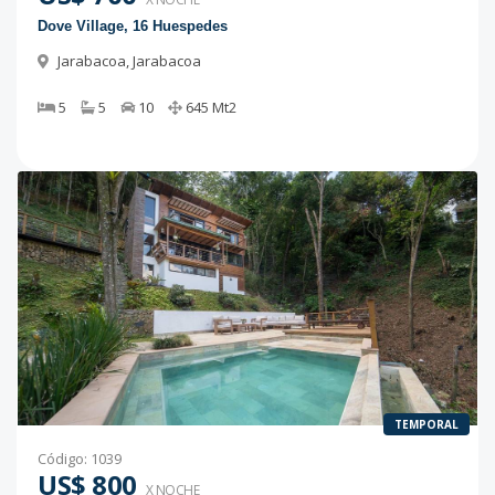
Dove Village, 16 Huespedes
Jarabacoa
,
Jarabacoa
5
5
10
645
Mt2
TEMPORAL
Código
:
1039
US$ 800
X NOCHE