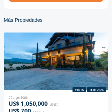
Más Propiedades
VENTA
TEMPORAL
Código
:
1006
US$ 1,050,000
VENTA
US$ 700
X NOCHE