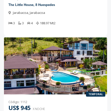
The Little House, 8 Huespedes
Jarabacoa
,
Jarabacoa
3
3
4
188.97
Mt2
TEMPORAL
Código
:
1112
US$ 945
X NOCHE