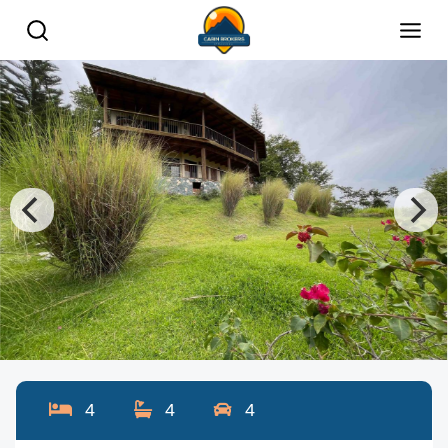
4
4
4