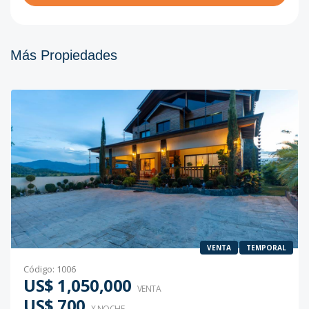
Más Propiedades
VENTA
TEMPORAL
Código
:
1006
US$ 1,050,000
VENTA
US$ 700
X NOCHE