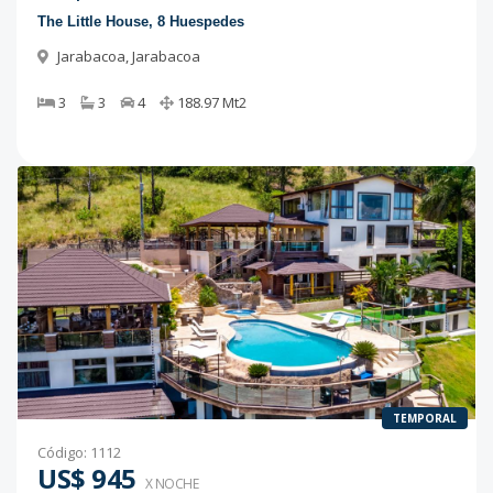
The Little House, 8 Huespedes
Jarabacoa
,
Jarabacoa
3
3
4
188.97
Mt2
TEMPORAL
Código
:
1112
US$ 945
X NOCHE