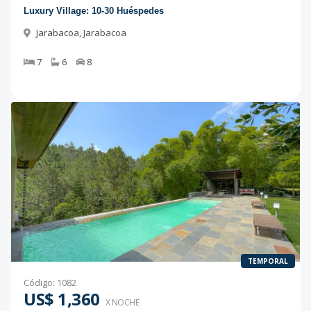
Luxury Village: 10-30 Huéspedes
Jarabacoa
,
Jarabacoa
7
6
8
TEMPORAL
Código
:
1082
US$ 1,360
X NOCHE