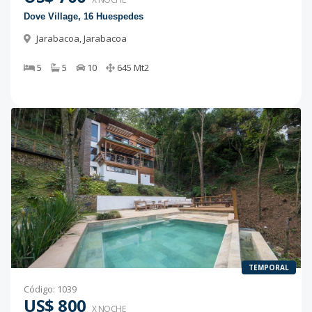
Dove Village, 16 Huespedes
Jarabacoa
,
Jarabacoa
5
5
10
645
Mt2
TEMPORAL
Código
:
1039
US$ 800
X NOCHE