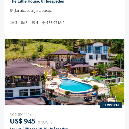
The Little House, 8 Huespedes
Jarabacoa
,
Jarabacoa
3
3
4
188.97
Mt2
TEMPORAL
Código
:
1112
US$ 945
X NOCHE