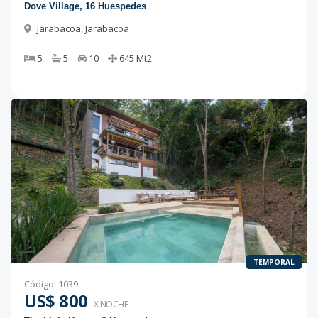
Dove Village, 16 Huespedes
Jarabacoa
,
Jarabacoa
5
5
10
645
Mt2
TEMPORAL
Código
:
1039
US$ 800
X NOCHE