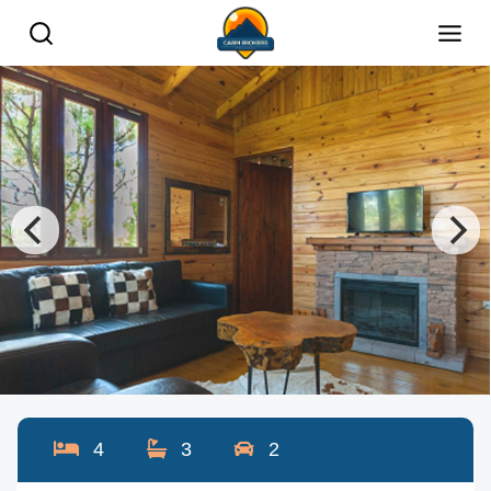
4
3
2