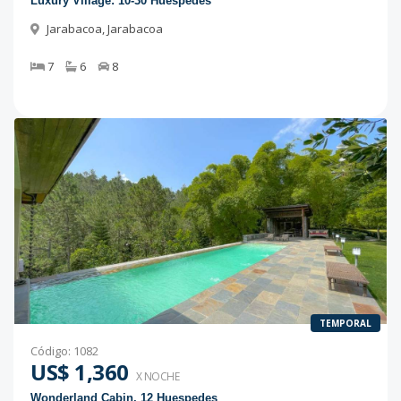
Luxury Village: 10-30 Huéspedes
Jarabacoa
,
Jarabacoa
7
6
8
TEMPORAL
Código
:
1082
US$ 1,360
X NOCHE
Wonderland Cabin, 12 Huespedes