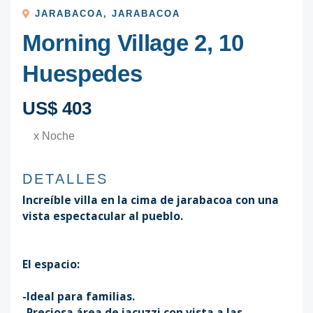
JARABACOA
,
JARABACOA
Morning Village 2, 10
Huespedes
US$ 403
x Noche
DETALLES
Increíble villa en la cima de jarabacoa con una
vista espectacular al pueblo.
El espacio:
-Ideal para familias.
-Preciosa área de jacuzzi con vista a las