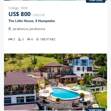
TEMPORAL
Código
:
1039
US$ 800
X NOCHE
The Little House, 8 Huespedes
Jarabacoa
,
Jarabacoa
3
3
4
188.97
Mt2
TEMPORAL