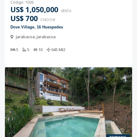
Código
:
1006
US$ 1,050,000
VENTA
US$ 700
X NOCHE
Dove Village, 16 Huespedes
Jarabacoa
,
Jarabacoa
5
5
10
645
Mt2