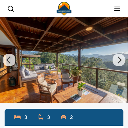
3
3
2