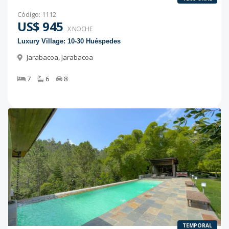
Código
:
1112
US$ 945
X NOCHE
Luxury Village: 10-30 Huéspedes
Jarabacoa
,
Jarabacoa
7
6
8
TEMPORAL