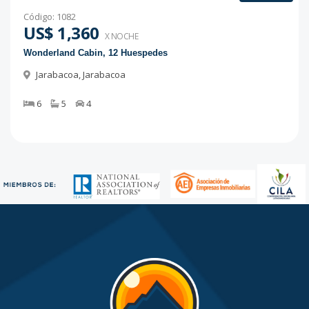
Código
:
1082
US$ 1,360
X NOCHE
Wonderland Cabin, 12 Huespedes
Jarabacoa
,
Jarabacoa
6
5
4