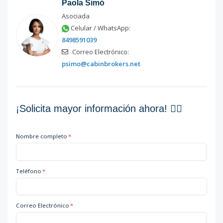
Paola Simó
Asociada
Celular / WhatsApp:
8498591039
Correo Electrónico:
psimo@cabinbrokers.net
¡Solicita mayor información ahora! 👇🏽
Nombre completo
*
Teléfono
*
Correo Electrónico
*