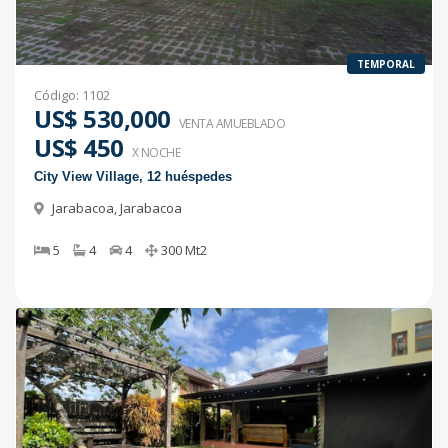
TEMPORAL
Código
:
1102
US$ 530,000
VENTA AMUEBLADO
US$ 450
X NOCHE
City View Village, 12 huéspedes
Jarabacoa
,
Jarabacoa
5
4
4
300
Mt2