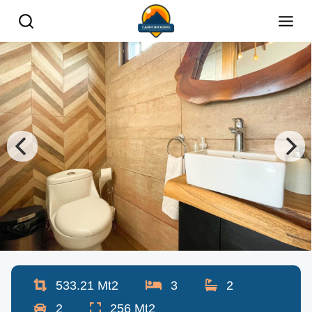
533.21
Mt2
3
2
2
256
Mt2