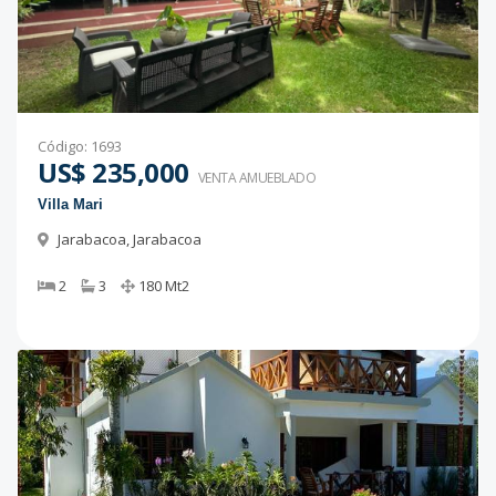
Código
:
1693
US$ 235,000
VENTA AMUEBLADO
Villa Mari
Jarabacoa
,
Jarabacoa
2
3
180
Mt2