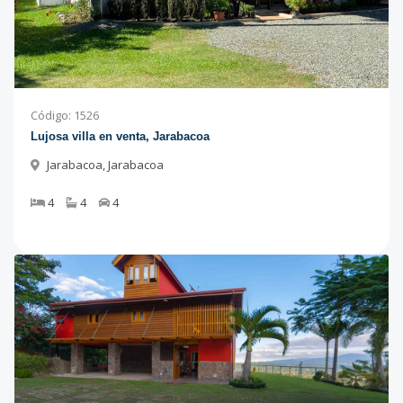
Código
:
1526
Lujosa villa en venta, Jarabacoa
Jarabacoa
,
Jarabacoa
4
4
4