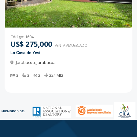
Código
:
1694
US$ 275,000
VENTA AMUEBLADO
La Casa de Yesi
Jarabacoa
,
Jarabacoa
3
3
2
224
Mt2