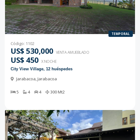
TEMPORAL
Código
:
1102
US$ 530,000
VENTA AMUEBLADO
US$ 450
X NOCHE
City View Village, 12 huéspedes
Jarabacoa
,
Jarabacoa
5
4
4
300
Mt2