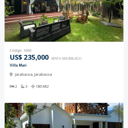
Código
:
1693
US$ 235,000
VENTA AMUEBLADO
Villa Mari
Jarabacoa
,
Jarabacoa
2
3
180
Mt2