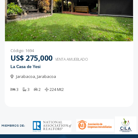
Código
:
1694
US$ 275,000
VENTA AMUEBLADO
La Casa de Yesi
Jarabacoa
,
Jarabacoa
3
3
2
224
Mt2