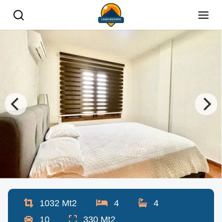
1032
Mt2
4
4
10
330
Mt2