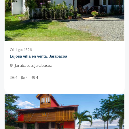
Código
:
1526
Lujosa villa en venta, Jarabacoa
Jarabacoa
,
Jarabacoa
4
4
4