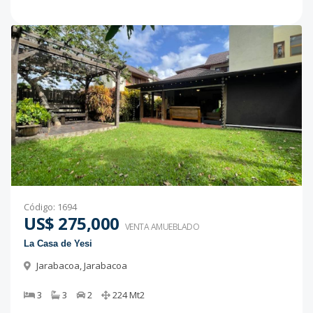
Código
:
1694
US$ 275,000
VENTA AMUEBLADO
La Casa de Yesi
Jarabacoa
,
Jarabacoa
3
3
2
224
Mt2