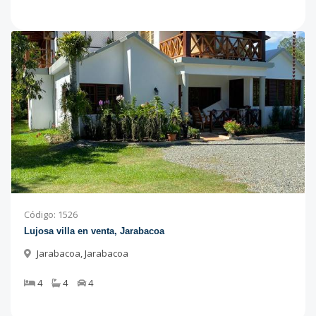
Código
:
1526
Lujosa villa en venta, Jarabacoa
Jarabacoa
,
Jarabacoa
4
4
4