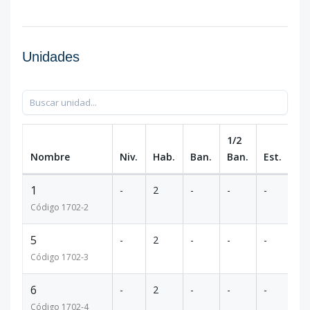
Unidades
1/2
Nombre
Niv.
Hab.
Ban.
Ban.
Est.
m
1
-
2
-
-
-
-
Código
1702
-2
5
-
2
-
-
-
-
Código
1702
-3
6
-
2
-
-
-
-
Código
1702
-4