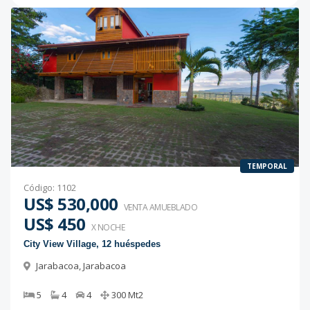
TEMPORAL
Código
:
1102
US$ 530,000
VENTA AMUEBLADO
US$ 450
X NOCHE
City View Village, 12 huéspedes
Jarabacoa
,
Jarabacoa
5
4
4
300
Mt2