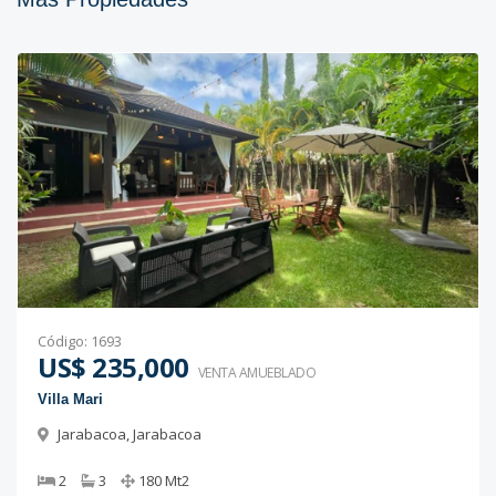
Código
:
1693
US$ 235,000
VENTA AMUEBLADO
Villa Mari
Jarabacoa
,
Jarabacoa
2
3
180
Mt2