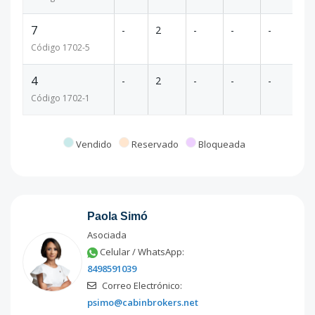
7
-
2
-
-
-
-
Código
1702
-5
4
-
2
-
-
-
-
Código
1702
-1
Vendido
Reservado
Bloqueada
Paola Simó
Asociada
Celular / WhatsApp:
8498591039
Correo Electrónico:
psimo@cabinbrokers.net