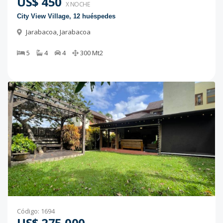
US$ 450
X NOCHE
City View Village, 12 huéspedes
Jarabacoa
,
Jarabacoa
5
4
4
300
Mt2
Código
:
1694
US$ 275,000