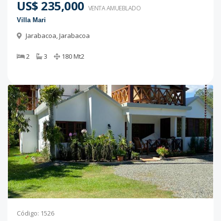
US$ 235,000
VENTA AMUEBLADO
Villa Mari
Jarabacoa
,
Jarabacoa
2
3
180
Mt2
Código
:
1526