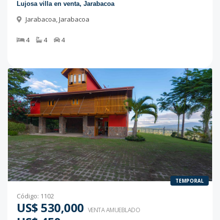
Lujosa villa en venta, Jarabacoa
Jarabacoa
,
Jarabacoa
4
4
4
TEMPORAL
Código
:
1102
US$ 530,000
VENTA AMUEBLADO