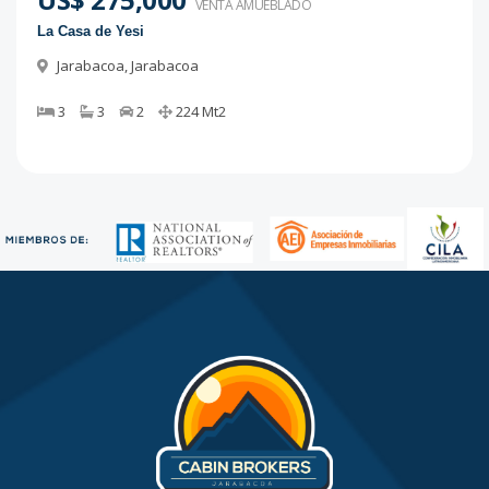
VENTA AMUEBLADO
La Casa de Yesi
Jarabacoa
,
Jarabacoa
3
3
2
224
Mt2