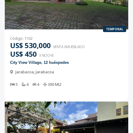
TEMPORAL
Código
:
1102
US$ 530,000
VENTA AMUEBLADO
US$ 450
X NOCHE
City View Village, 12 huéspedes
Jarabacoa
,
Jarabacoa
5
4
4
300
Mt2