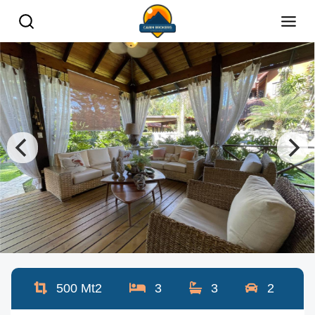
500
Mt2
3
3
2