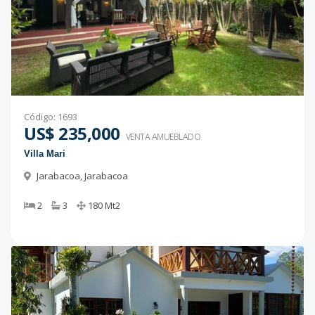
Código
:
1693
US$ 235,000
VENTA AMUEBLADO
Villa Mari
Jarabacoa
,
Jarabacoa
2
3
180
Mt2