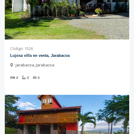
Código
:
1526
Lujosa villa en venta, Jarabacoa
Jarabacoa
,
Jarabacoa
4
4
4