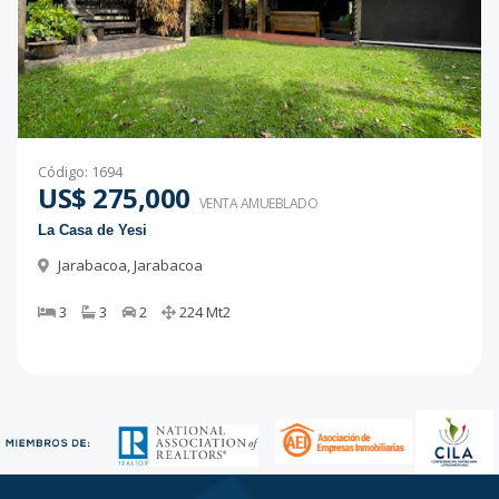
Código
:
1694
US$ 275,000
VENTA AMUEBLADO
La Casa de Yesi
Jarabacoa
,
Jarabacoa
3
3
2
224
Mt2