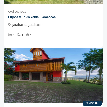
Código
:
1526
Lujosa villa en venta, Jarabacoa
Jarabacoa
,
Jarabacoa
4
4
4
TEMPORAL