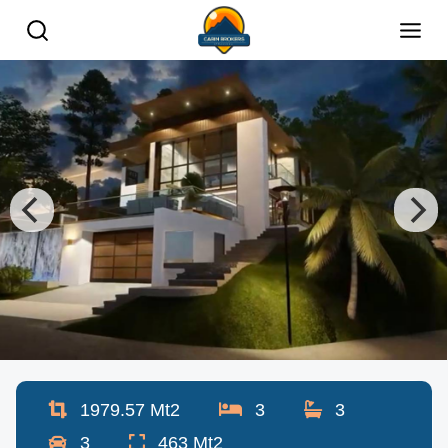
1979.57
Mt2
3
3
3
463
Mt2