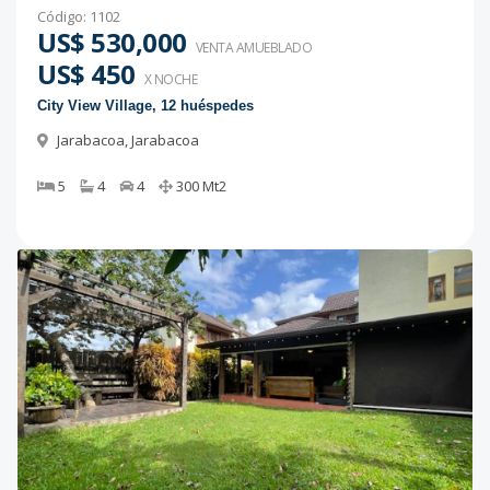
Código
:
1102
US$ 530,000
VENTA AMUEBLADO
US$ 450
X NOCHE
City View Village, 12 huéspedes
Jarabacoa
,
Jarabacoa
5
4
4
300
Mt2