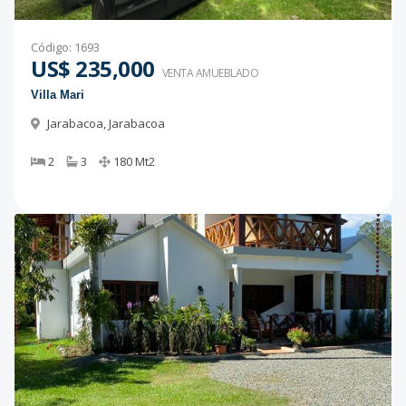
Código
:
1693
US$ 235,000
VENTA AMUEBLADO
Villa Mari
Jarabacoa
,
Jarabacoa
2
3
180
Mt2