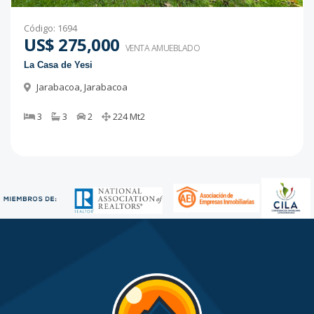
Código
:
1694
US$ 275,000
VENTA AMUEBLADO
La Casa de Yesi
Jarabacoa
,
Jarabacoa
3
3
2
224
Mt2