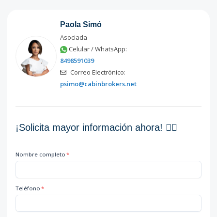
Paola Simó
Asociada
Celular / WhatsApp:
8498591039
Correo Electrónico:
psimo@cabinbrokers.net
¡Solicita mayor información ahora! 👇🏽
Nombre completo
*
Teléfono
*