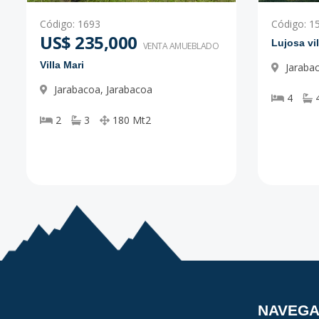
Código
:
1693
Código
:
1
US$ 235,000
Lujosa vi
VENTA AMUEBLADO
Villa Mari
Jaraba
Jarabacoa
,
Jarabacoa
4
2
3
180
Mt2
NAVEG