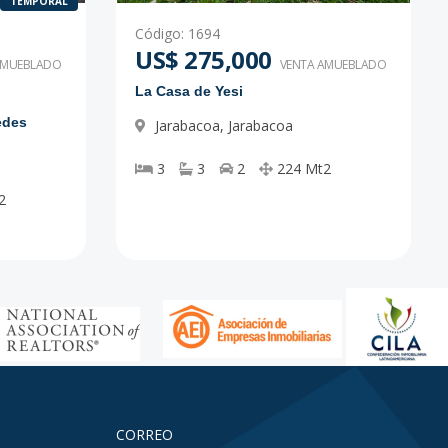
TEMPORAL
Código
:
1694
US$ 275,000
AMUEBLADO
VENTA AMUEBLADO
La Casa de Yesi
edes
Jarabacoa
,
Jarabacoa
3
3
2
224
Mt2
2
CORREO