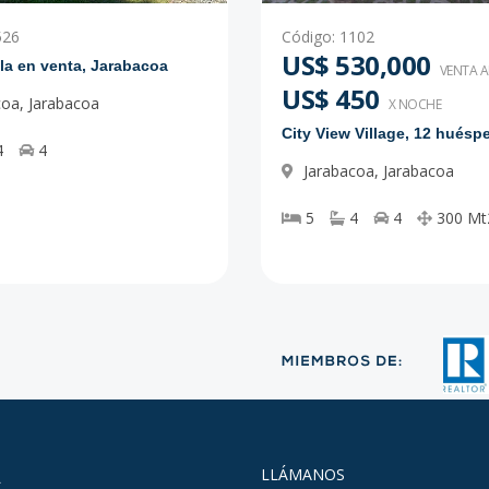
526
Código
:
1102
US$ 530,000
lla en venta, Jarabacoa
VENTA 
US$ 450
coa
,
Jarabacoa
X NOCHE
City View Village, 12 huésp
4
4
Jarabacoa
,
Jarabacoa
5
4
4
300
Mt
A
LLÁMANOS