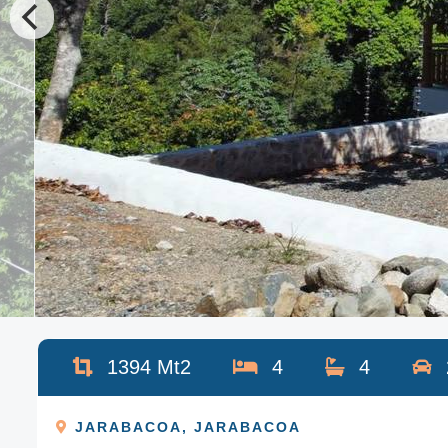
1394
Mt2
4
4
JARABACOA
,
JARABACOA