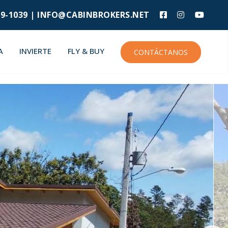
9-1039 |
INFO@CABINBROKERS.NET
A
INVIERTE
FLY & BUY
CONTÁCTANOS