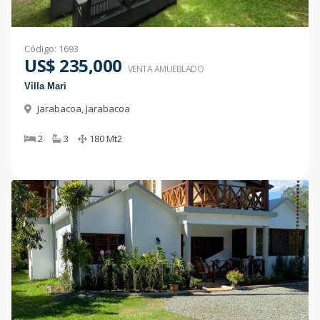
Código
:
1693
US$ 235,000
VENTA AMUEBLADO
Villa Mari
Jarabacoa
,
Jarabacoa
2
3
180
Mt2