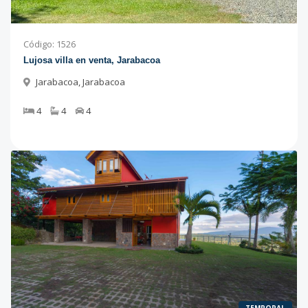
Código
:
1526
Lujosa villa en venta, Jarabacoa
Jarabacoa
,
Jarabacoa
4
4
4