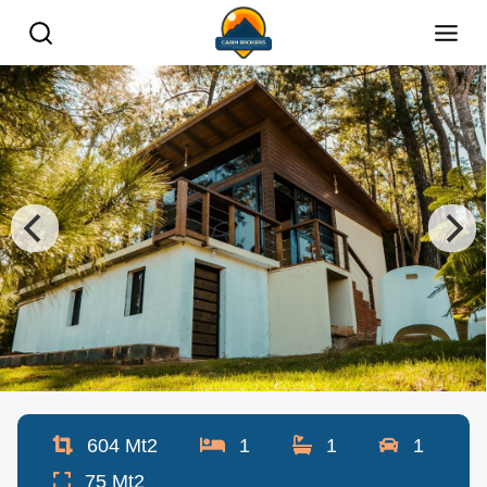
604
Mt2
1
1
1
75
Mt2