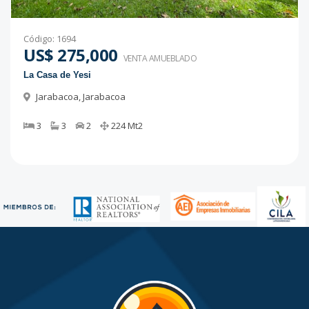
Código
:
1694
US$ 275,000
VENTA AMUEBLADO
La Casa de Yesi
Jarabacoa
,
Jarabacoa
3
3
2
224
Mt2