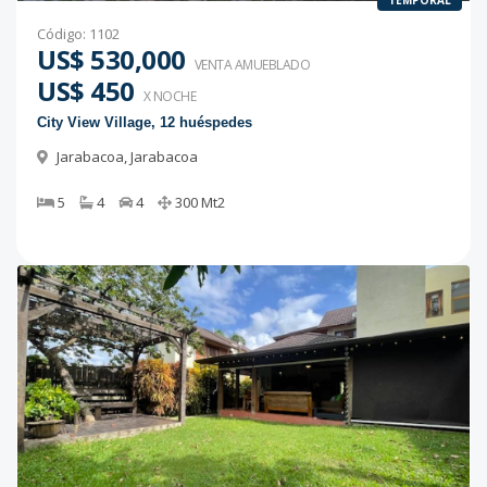
TEMPORAL
Código
:
1102
US$ 530,000
VENTA AMUEBLADO
US$ 450
X NOCHE
City View Village, 12 huéspedes
Jarabacoa
,
Jarabacoa
5
4
4
300
Mt2