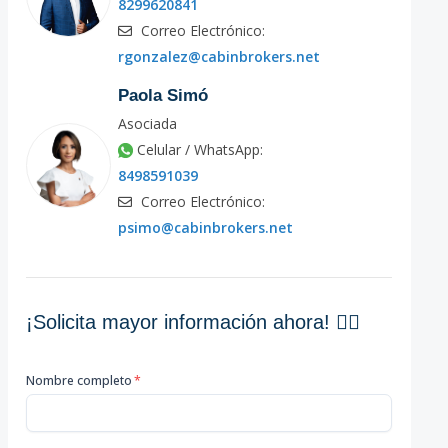
8299620841
Correo Electrónico:
rgonzalez@cabinbrokers.net
Paola Simó
Asociada
Celular / WhatsApp:
8498591039
Correo Electrónico:
psimo@cabinbrokers.net
¡Solicita mayor información ahora! 👇🏽
Nombre completo
*