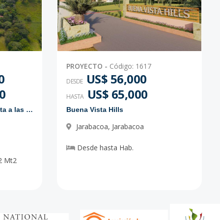
PROYECTO
-
Código
:
1617
0
US$ 56,000
DESDE
0
US$ 65,000
HASTA
Proyecto de solares con vista a las montañas
Buena Vista Hills
Jarabacoa
,
Jarabacoa
Desde
hasta
Hab.
2
Mt2