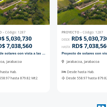
O
-
Código
:
1287
PROYECTO
-
Código
:
1287
$ 5,030,730
RD$ 5,030,73
DESDE
$ 7,038,560
RD$ 7,038,56
HASTA
Proyecto de solares con vista a las montañas
coa
,
Jarabacoa
Jarabacoa
,
Jarabacoa
hasta
Hab.
Desde
hasta
Hab.
558.97
hasta
879.82
Mt2
Desde
558.97
hasta
879.8