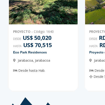
PROYECTO
-
Código
:
1640
PROYECT
US$ 50,020
RD
DESDE
DESDE
US$ 70,515
RD
HASTA
HASTA
Eco Park Residences
Jarabacoa
,
Jarabacoa
Jaraba
Desde
hasta
Hab.
Desde
Desde