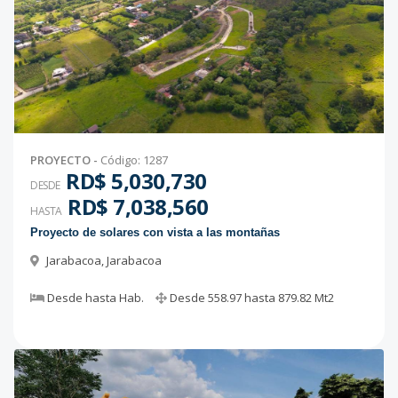
PROYECTO
-
Código
:
1287
RD$ 5,030,730
DESDE
RD$ 7,038,560
HASTA
Proyecto de solares con vista a las montañas
Jarabacoa
,
Jarabacoa
Desde
hasta
Hab.
Desde
558.97
hasta
879.82
Mt2