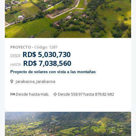
PROYECTO
-
Código
:
1287
RD$ 5,030,730
DESDE
RD$ 7,038,560
HASTA
Proyecto de solares con vista a las montañas
Jarabacoa
,
Jarabacoa
Desde
hasta
Hab.
Desde
558.97
hasta
879.82
Mt2