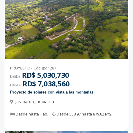
PROYECTO
-
Código
:
1287
RD$ 5,030,730
DESDE
RD$ 7,038,560
HASTA
Proyecto de solares con vista a las montañas
Jarabacoa
,
Jarabacoa
Desde
hasta
Hab.
Desde
558.97
hasta
879.82
Mt2