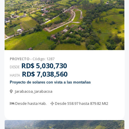
PROYECTO
-
Código
:
1287
RD$ 5,030,730
DESDE
RD$ 7,038,560
HASTA
Proyecto de solares con vista a las montañas
Jarabacoa
,
Jarabacoa
Desde
hasta
Hab.
Desde
558.97
hasta
879.82
Mt2