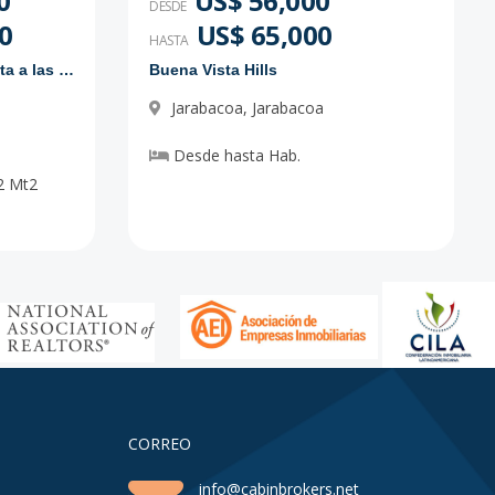
0
US$ 56,000
DESDE
0
US$ 65,000
HASTA
Proyecto de solares con vista a las montañas
Buena Vista Hills
Jarabacoa
,
Jarabacoa
Desde
hasta
Hab.
2
Mt2
CORREO
info@cabinbrokers.net