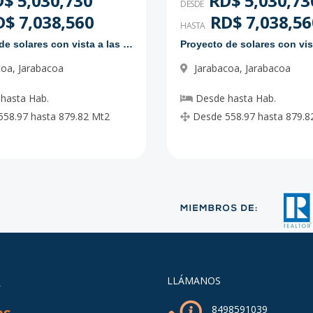
$ 5,030,730
RD$ 5,030,73
DESDE
$ 7,038,560
RD$ 7,038,56
HASTA
Proyecto de solares con vista a las montañas
coa
,
Jarabacoa
Jarabacoa
,
Jarabacoa
hasta
Hab.
Desde
hasta
Hab.
558.97
hasta
879.82
Mt2
Desde
558.97
hasta
879.8
A
LLÁMANOS
8498591039