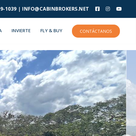
9-1039 |
INFO@CABINBROKERS.NET
A
INVIERTE
FLY & BUY
CONTÁCTANOS