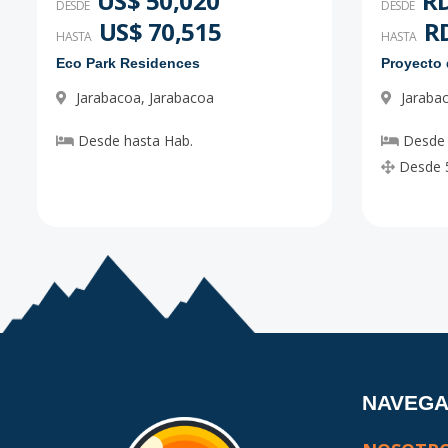
US$ 50,020
RD
DESDE
DESDE
US$ 70,515
RD
HASTA
HASTA
Eco Park Residences
Jarabacoa
,
Jarabacoa
Jaraba
Desde
hasta
Hab.
Desde
Desde
NAVEG