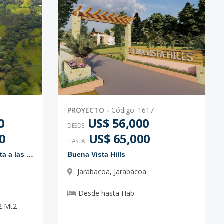
PROYECTO
-
Código
:
1617
0
US$ 56,000
DESDE
0
US$ 65,000
HASTA
Proyecto de solares con vista a las montañas
Buena Vista Hills
Jarabacoa
,
Jarabacoa
Desde
hasta
Hab.
2
Mt2