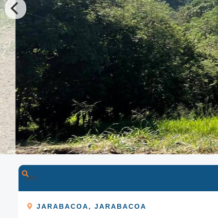
0
0
0
JARABACOA
,
JARABACOA