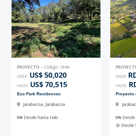
Código
1596
-15
LOTE 44 (7,346.07M2)
-
-
-
-
Código
1596
-17
LOTE 4
-
-
-
-
Código
1596
-1
PROYECTO
-
Código
:
1640
PROYECT
US$ 50,020
RD
DESDE
DESDE
US$ 70,515
RD
HASTA
HASTA
Eco Park Residences
Jarabacoa
,
Jarabacoa
Jaraba
Desde
hasta
Hab.
Desde
Desde