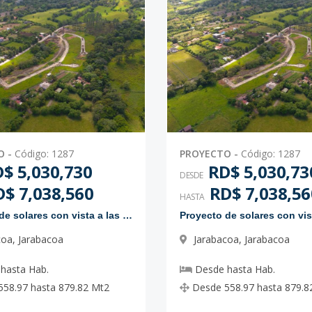
-
7346.07
-
-
-
1951.01
-
-
O
-
Código
:
1287
PROYECTO
-
Código
:
1287
$ 5,030,730
RD$ 5,030,73
DESDE
$ 7,038,560
RD$ 7,038,56
HASTA
Proyecto de solares con vista a las montañas
coa
,
Jarabacoa
Jarabacoa
,
Jarabacoa
hasta
Hab.
Desde
hasta
Hab.
558.97
hasta
879.82
Mt2
Desde
558.97
hasta
879.8