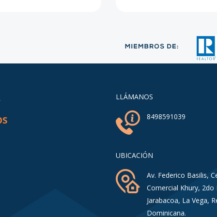
A
LLÁMANOS
8498591039
OS
UBICACIÓN
Av. Federico Basilis, C
Comercial Khury, 2do 
Jarabacoa, La Vega, R
Dominicana.