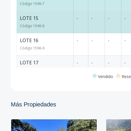
Código
1596
-7
LOTE 15
-
-
-
-
Código
1596
-8
LOTE 16
-
-
-
-
Código
1596
-9
LOTE 17
-
-
-
-
Código
1596
-10
Vendido
Rese
LOTE 18
-
-
-
-
Código
1596
-11
Más Propiedades
LOTE 19
-
-
-
-
Código
1596
-12
LOTE 10B
-
-
-
-