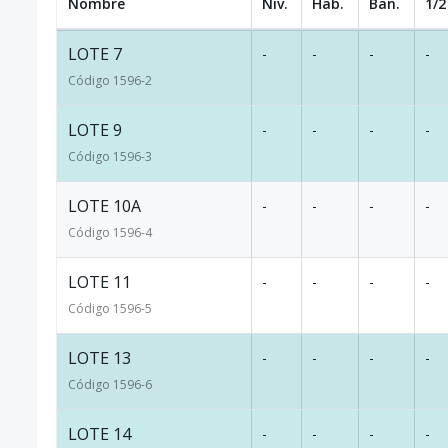
Nombre
Niv.
Hab.
Ban.
1/2
LOTE 7
-
-
-
-
Código
1596
-2
LOTE 9
-
-
-
-
Código
1596
-3
LOTE 10A
-
-
-
-
Código
1596
-4
LOTE 11
-
-
-
-
Código
1596
-5
LOTE 13
-
-
-
-
Código
1596
-6
LOTE 14
-
-
-
-