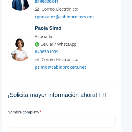
8299620841
Correo Electrónico:
rgonzalez@cabinbrokers.net
Paola Simó
Asociada
Celular / WhatsApp:
8498591039
Correo Electrónico:
psimo@cabinbrokers.net
¡Solicita mayor información ahora! 👇🏽
Nombre completo
*