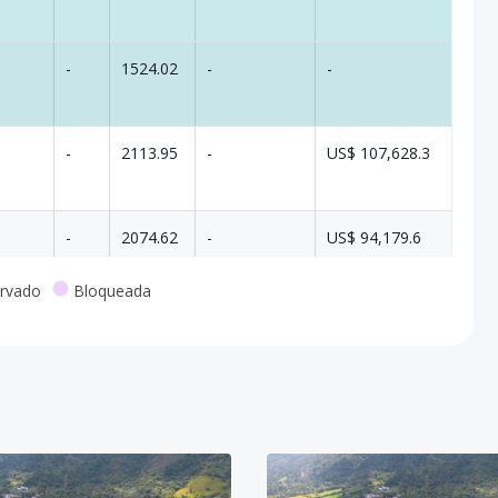
-
1524.02
-
-
-
2113.95
-
US$ 107,628.3
-
2074.62
-
US$ 94,179.6
rvado
Bloqueada
-
1686.61
-
US$ 75,694.05
-
2186.61
-
US$ 98,909.55
-
860.05
-
US$ 38,702.25