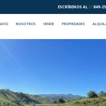
ESCRÍBENOS AL
849-25
NICIO
NOSOTROS
VENDE
PROPIEDADES
ALQUIL