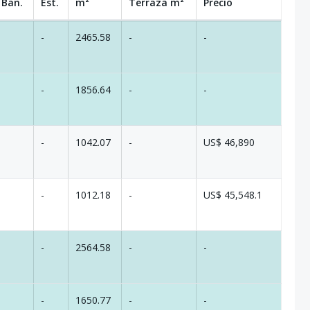
 Ban.
Est.
m²
Terraza
m²
Precio
-
2465.58
-
-
-
1856.64
-
-
-
1042.07
-
US$ 46,890
-
1012.18
-
US$ 45,548.1
-
2564.58
-
-
-
1650.77
-
-