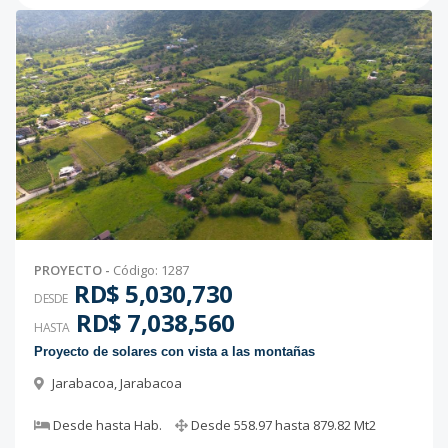
PROYECTO
-
Código
:
1287
RD$ 5,030,730
DESDE
RD$ 7,038,560
HASTA
Proyecto de solares con vista a las montañas
Jarabacoa
,
Jarabacoa
Desde
hasta
Hab.
Desde
558.97
hasta
879.82
Mt2