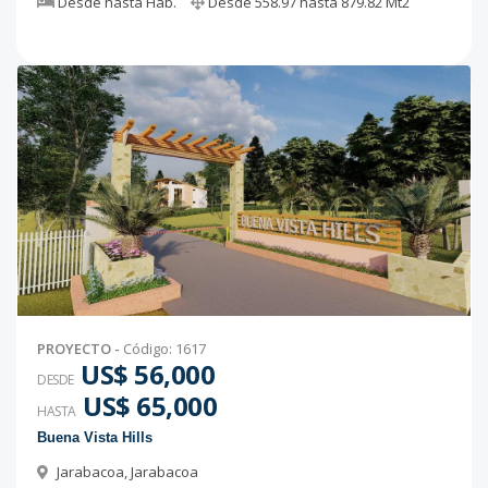
Desde
hasta
Hab.
Desde
558.97
hasta
879.82
Mt2
PROYECTO
-
Código
:
1617
US$ 56,000
DESDE
US$ 65,000
HASTA
Buena Vista Hills
Jarabacoa
,
Jarabacoa