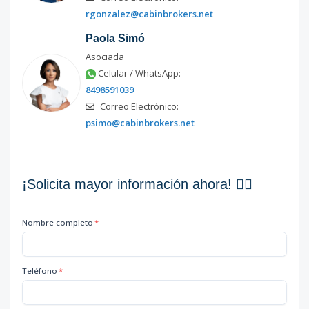
rgonzalez@cabinbrokers.net
Paola Simó
Asociada
Celular / WhatsApp:
8498591039
Correo Electrónico:
psimo@cabinbrokers.net
¡Solicita mayor información ahora! 👇🏽
Nombre completo
*
Teléfono
*