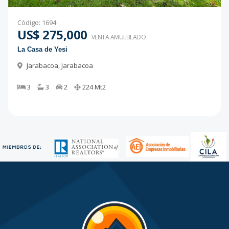
Código
:
1694
US$ 275,000
VENTA AMUEBLADO
La Casa de Yesi
Jarabacoa
,
Jarabacoa
3
3
2
224
Mt2