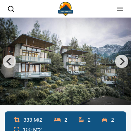
333
Mt2
2
2
2
100
Mt2