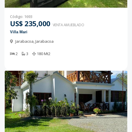
Código
:
1693
US$ 235,000
VENTA AMUEBLADO
Villa Mari
Jarabacoa
,
Jarabacoa
2
3
180
Mt2