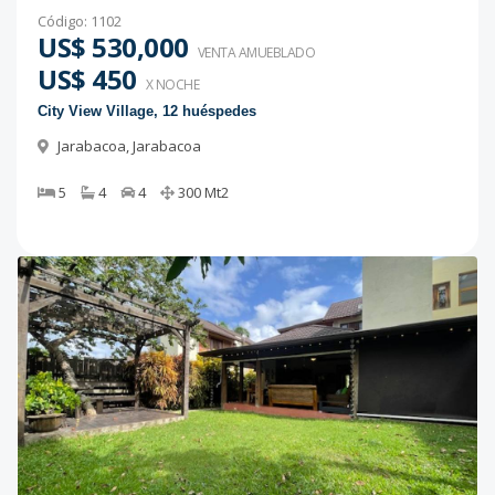
Código
:
1102
US$ 530,000
VENTA AMUEBLADO
US$ 450
X NOCHE
City View Village, 12 huéspedes
Jarabacoa
,
Jarabacoa
5
4
4
300
Mt2