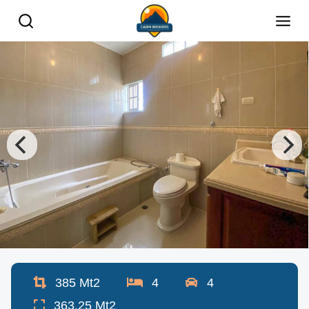
385
Mt2
4
4
363.25
Mt2