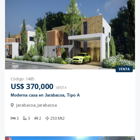
VENTA
Código
:
1485
US$ 370,000
VENTA
Moderna casa en Jarabacoa, Tipo A
Jarabacoa
,
Jarabacoa
3
3
2
250
Mt2