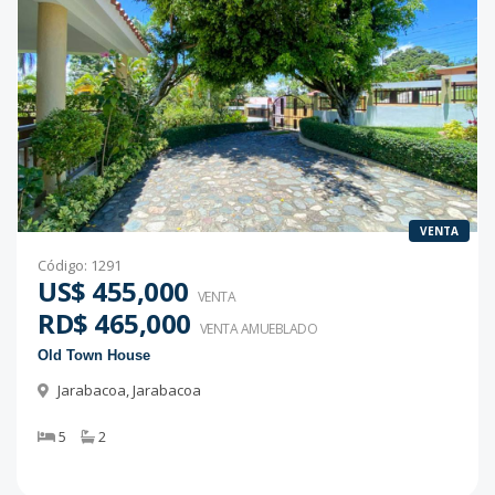
VENTA
Código
:
1291
US$ 455,000
VENTA
RD$ 465,000
VENTA AMUEBLADO
Old Town House
Jarabacoa
,
Jarabacoa
5
2