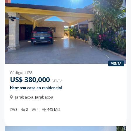
VENTA
Código
:
1178
US$ 380,000
VENTA
Hermosa casa en residencial
Jarabacoa
,
Jarabacoa
3
2
4
445
Mt2