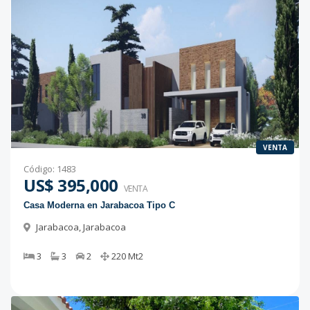
VENTA
Código
:
1483
US$ 395,000
VENTA
Casa Moderna en Jarabacoa Tipo C
Jarabacoa
,
Jarabacoa
3
3
2
220
Mt2