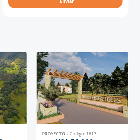
Enviar
PROYECTO
-
Código
:
1617