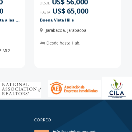
0
US$ 56,000
DESDE
0
US$ 65,000
HASTA
Proyecto de solares con vista a las montañas
Buena Vista Hills
Jarabacoa
,
Jarabacoa
Desde
hasta
Hab.
2
Mt2
CORREO
info@cabinbrokers.net