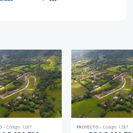
O
-
Código
:
1287
PROYECTO
-
Código
:
1287