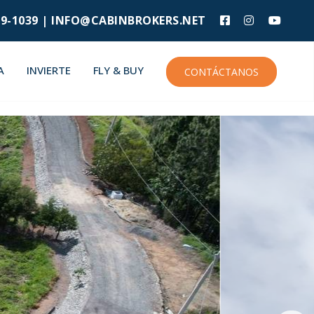
9-1039 |
INFO@CABINBROKERS.NET
A
INVIERTE
FLY & BUY
CONTÁCTANOS