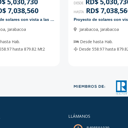
$ 5,030,730
RD$ 5,030,73
DESDE
$ 7,038,560
RD$ 7,038,56
HASTA
Proyecto de solares con vista a las montañas
coa
,
Jarabacoa
Jarabacoa
,
Jarabacoa
hasta
Hab.
Desde
hasta
Hab.
558.97
hasta
879.82
Mt2
Desde
558.97
hasta
879.8
A
LLÁMANOS
8498591039