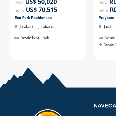
US$ 50,020
RD
DESDE
DESDE
US$ 70,515
RD
HASTA
HASTA
Eco Park Residences
Jarabacoa
,
Jarabacoa
Jaraba
Desde
hasta
Hab.
Desde
Desde
NAVEG