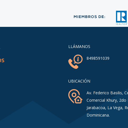
A
LLÁMANOS
8498591039
OS
UBICACIÓN
Av. Federico Basilis, C
Comercial Khury, 2do 
Jarabacoa, La Vega, R
Dominicana.