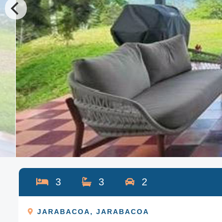
3
3
2
JARABACOA
,
JARABACOA