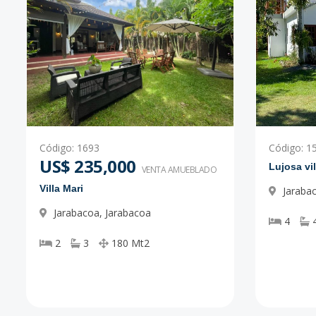
Código
:
1693
Código
:
1
US$ 235,000
Lujosa vi
VENTA AMUEBLADO
Villa Mari
Jaraba
Jarabacoa
,
Jarabacoa
4
2
3
180
Mt2