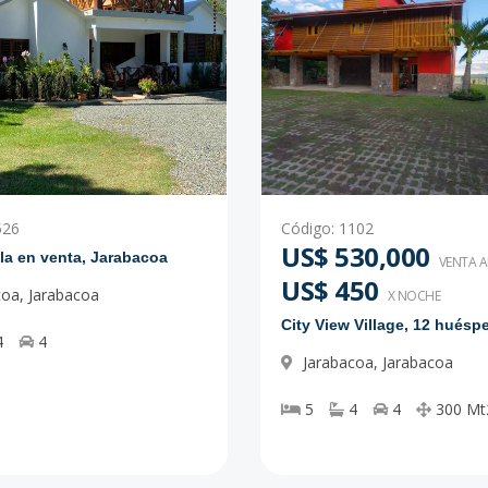
526
Código
:
1102
US$ 530,000
lla en venta, Jarabacoa
VENTA 
US$ 450
coa
,
Jarabacoa
X NOCHE
City View Village, 12 huésp
4
4
Jarabacoa
,
Jarabacoa
5
4
4
300
Mt