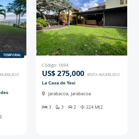
TEMPORAL
Código
:
1694
US$ 275,000
AMUEBLADO
VENTA AMUEBLADO
La Casa de Yesi
edes
Jarabacoa
,
Jarabacoa
3
3
2
224
Mt2
2