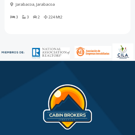
Jarabacoa
,
Jarabacoa
3
3
2
224
Mt2