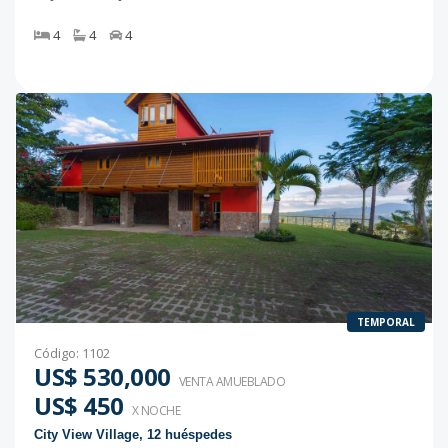
4
4
4
TEMPORAL
Código
:
1102
US$ 530,000
VENTA AMUEBLADO
US$ 450
X NOCHE
City View Village, 12 huéspedes