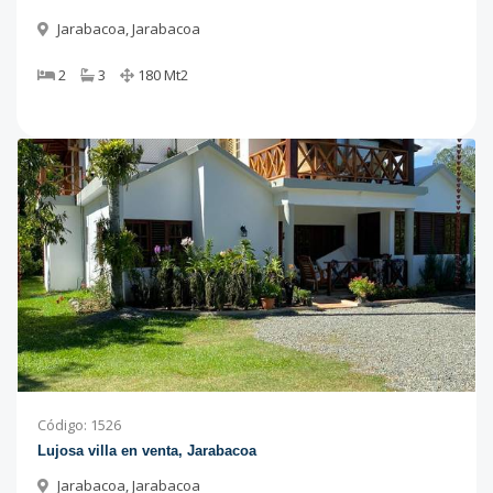
Jarabacoa
,
Jarabacoa
2
3
180
Mt2
Código
:
1526
Lujosa villa en venta, Jarabacoa
Jarabacoa
,
Jarabacoa