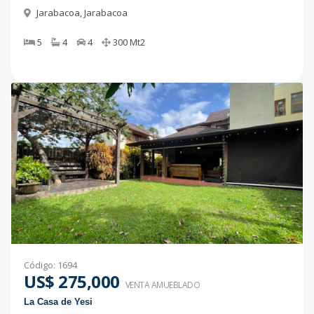
Jarabacoa
,
Jarabacoa
5
4
4
300
Mt2
Código
:
1694
US$ 275,000
VENTA AMUEBLADO
La Casa de Yesi