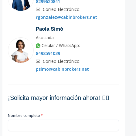
8299620841
Correo Electrónico:
rgonzalez@cabinbrokers.net
Paola Simó
Asociada
Celular / WhatsApp:
8498591039
Correo Electrónico:
psimo@cabinbrokers.net
¡Solicita mayor información ahora! 👇🏽
Nombre completo
*