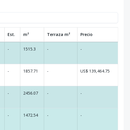
Est.
m²
Terraza
m²
Precio
-
1515.3
-
-
-
1857.71
-
US$ 139,464.75
-
2456.07
-
-
-
1472.54
-
-