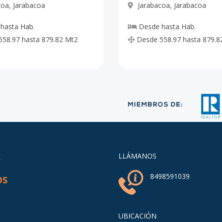
coa
,
Jarabacoa
Jarabacoa
,
Jarabacoa
-
1809.97
-
US$ 135,747.75
hasta
Hab.
Desde
hasta
Hab.
558.97
hasta
879.82
Mt2
Desde
558.97
hasta
879.8
-
2309.71
-
US$ 173,228.25
-
3232.98
-
-
-
2740.73
-
-
A
LLÁMANOS
-
1502.66
-
US$ 112,699.5
8498591039
OS
-
1576.6
-
US$ 118,245
UBICACIÓN