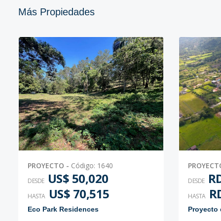
Más Propiedades
12
-
-
-
-
Código
1425
-12
13
-
-
-
-
Código
1425
-13
14H
-
-
-
-
Código
1425
-14
15
-
-
-
-
Código
1425
-16
PROYECTO
-
Código
:
1640
PROYECT
16
-
-
-
-
US$ 50,020
RD
Código
1425
-17
DESDE
DESDE
US$ 70,515
RD
HASTA
HASTA
17
-
-
-
-
Eco Park Residences
Código
1425
-18