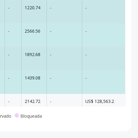
-
1220.74
-
-
-
2566.56
-
-
-
1892.68
-
-
-
1439.08
-
-
-
2142.72
-
US$ 128,563.2
rvado
Bloqueada
-
1677.32
-
-