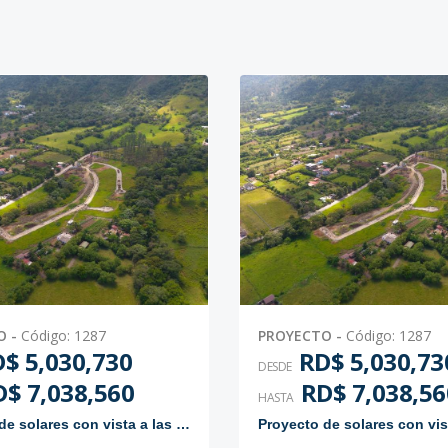
-
1813.66
-
-
-
2000.54
-
-
-
1029.24
-
US$ 77,193
-
3524.47
-
US$ 264,335.25
O
-
Código
:
1287
PROYECTO
-
Código
:
1287
-
1074.98
-
-
$ 5,030,730
RD$ 5,030,73
DESDE
$ 7,038,560
RD$ 7,038,56
HASTA
-
1293.98
-
-
Proyecto de solares con vista a las montañas