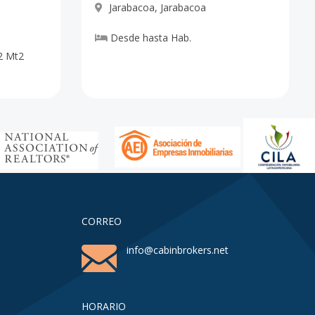
Jarabacoa
,
Jarabacoa
Desde
hasta
Hab.
2
Mt2
CORREO
info@cabinbrokers.net
HORARIO