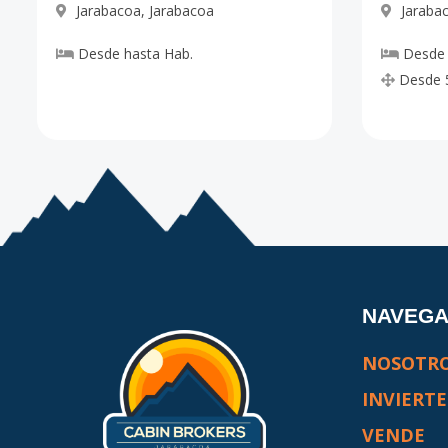
Jarabacoa
,
Jarabacoa
Jaraba
18
-
-
-
-
Desde
hasta
Hab.
Desde
Código
1425
-19
Desde
19
-
-
-
-
Código
1425
-20
20
-
-
-
-
Código
1425
-21
21
-
-
-
-
Código
1425
-22
NAVEG
22A
-
-
-
-
NOSOTR
Código
1425
-23
INVIERTE
23A
-
-
-
-
VENDE
Código
1425
-24