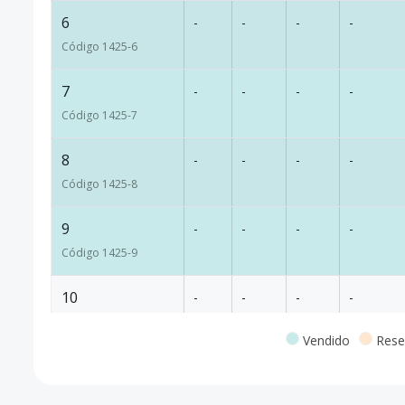
6
-
-
-
-
Código
1425
-6
7
-
-
-
-
Código
1425
-7
8
-
-
-
-
Código
1425
-8
9
-
-
-
-
Código
1425
-9
10
-
-
-
-
Código
1425
-10
Vendido
Rese
11
-
-
-
-
Código
1425
-11