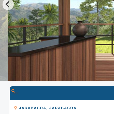
0
0
0
JARABACOA
,
JARABACOA