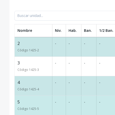
Nombre
Niv.
Hab.
Ban.
1/2 Ban.
2
-
-
-
-
Código
1425
-2
3
-
-
-
-
Código
1425
-3
4
-
-
-
-
Código
1425
-4
5
-
-
-
-
Código
1425
-5