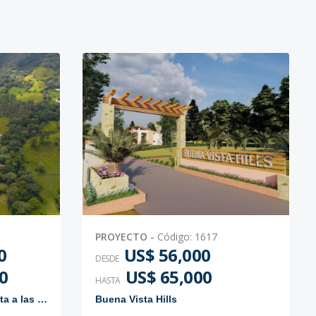
PROYECTO
-
Código
:
1617
0
US$ 56,000
DESDE
0
US$ 65,000
HASTA
Proyecto de solares con vista a las montañas
Buena Vista Hills