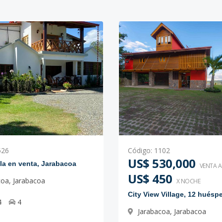
526
Código
:
1102
US$ 530,000
lla en venta, Jarabacoa
VENTA 
US$ 450
coa
,
Jarabacoa
X NOCHE
City View Village, 12 huésp
4
4
Jarabacoa
,
Jarabacoa