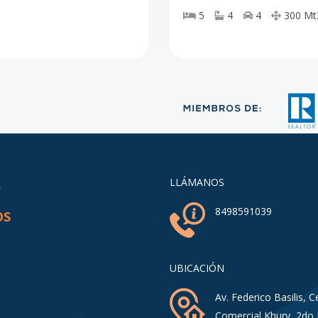
5
4
4
300
Mt
A
LLÁMANOS
8498591039
OS
UBICACIÓN
Av. Federico Basilis, C
Comercial Khury, 2do 