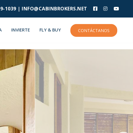
9-1039 |
INFO@CABINBROKERS.NET
A
INVIERTE
FLY & BUY
CONTÁCTANOS