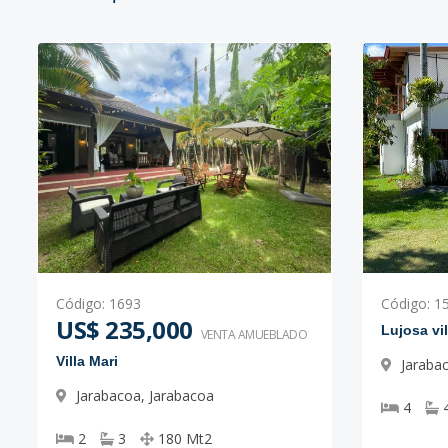
Código
:
1693
Código
:
1
US$ 235,000
Lujosa vi
VENTA AMUEBLADO
Villa Mari
Jaraba
Jarabacoa
,
Jarabacoa
4
2
3
180
Mt2