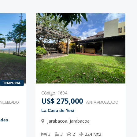
TEMPORAL
Código
:
1694
US$ 275,000
AMUEBLADO
VENTA AMUEBLADO
La Casa de Yesi
edes
Jarabacoa
,
Jarabacoa
3
3
2
224
Mt2