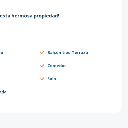
.
r esta hermosa propiedad!
do
Balcón tipo Terraza
Comedor
Sala
ada