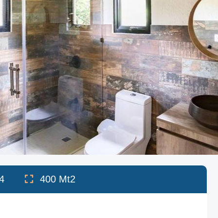
4
400
Mt2