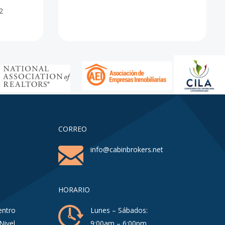
2
CORREO
info@cabinbrokers.net
HORARIO
entro
Lunes – Sábados:
Nivel,
9:00am – 6:00pm