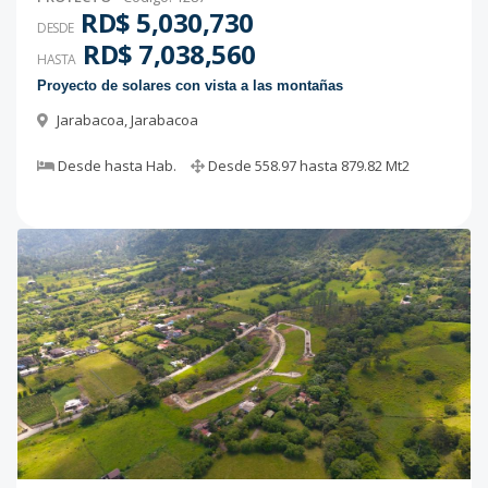
RD$ 5,030,730
DESDE
RD$ 7,038,560
HASTA
Proyecto de solares con vista a las montañas
Jarabacoa
,
Jarabacoa
Desde
hasta
Hab.
Desde
558.97
hasta
879.82
Mt2