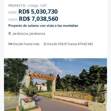
PROYECTO
-
Código
:
1287
RD$ 5,030,730
DESDE
RD$ 7,038,560
HASTA
Proyecto de solares con vista a las montañas
Jarabacoa
,
Jarabacoa
Desde
hasta
Hab.
Desde
558.97
hasta
879.82
Mt2