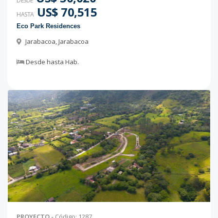
DESDE
US$ 70,515
HASTA
Eco Park Residences
Jarabacoa
,
Jarabacoa
Desde
hasta
Hab.
PROYECTO
-
Código
:
1287