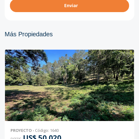
Enviar
Más Propiedades
PROYECTO
-
Código
:
1640
US$ 50,020