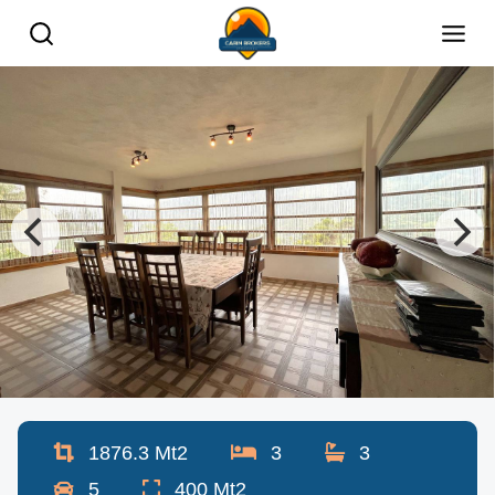
1876.3
Mt2
3
3
5
400
Mt2