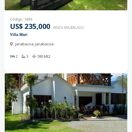
Código
:
1693
US$ 235,000
VENTA AMUEBLADO
Villa Mari
Jarabacoa
,
Jarabacoa
2
3
180
Mt2