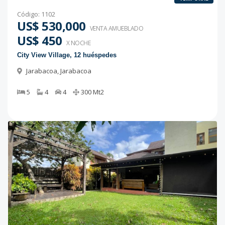
Código
:
1102
US$ 530,000
VENTA AMUEBLADO
US$ 450
X NOCHE
City View Village, 12 huéspedes
Jarabacoa
,
Jarabacoa
5
4
4
300
Mt2