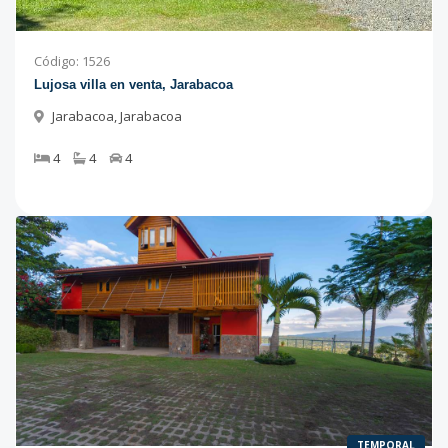
Código
:
1526
Lujosa villa en venta, Jarabacoa
Jarabacoa
,
Jarabacoa
4
4
4
TEMPORAL