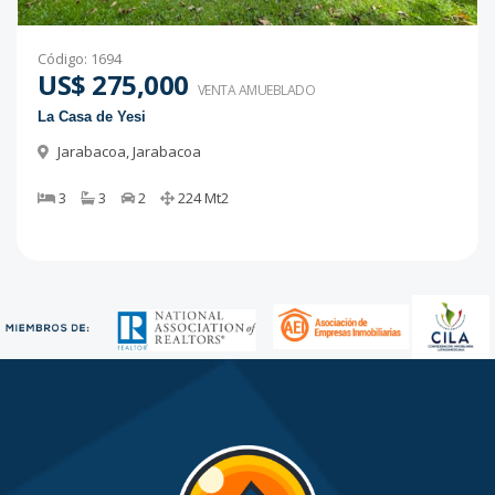
Código
:
1694
US$ 275,000
VENTA AMUEBLADO
La Casa de Yesi
Jarabacoa
,
Jarabacoa
3
3
2
224
Mt2