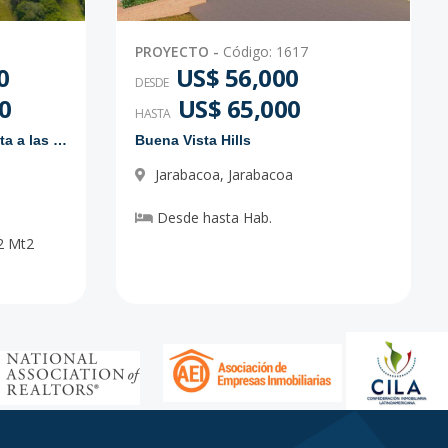
PROYECTO
-
Código
:
1617
0
US$ 56,000
DESDE
0
US$ 65,000
HASTA
Proyecto de solares con vista a las montañas
Buena Vista Hills
Jarabacoa
,
Jarabacoa
Desde
hasta
Hab.
2
Mt2