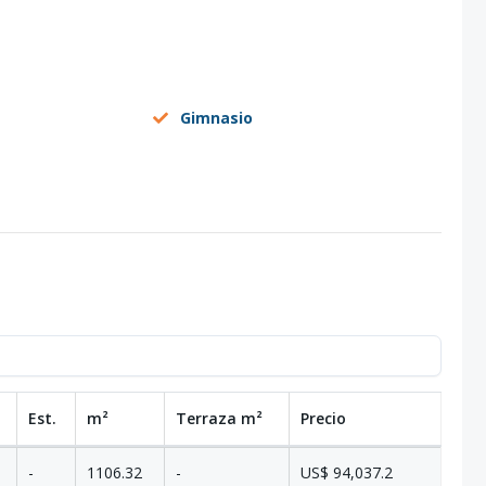
Gimnasio
Est.
m²
Terraza
m²
Precio
-
1106.32
-
US$ 94,037.2