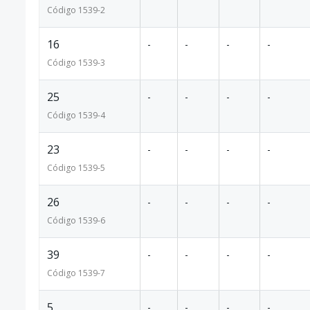
Código
1539
-2
16
-
-
-
-
Código
1539
-3
25
-
-
-
-
Código
1539
-4
23
-
-
-
-
Código
1539
-5
26
-
-
-
-
Código
1539
-6
39
-
-
-
-
Código
1539
-7
5
-
-
-
-