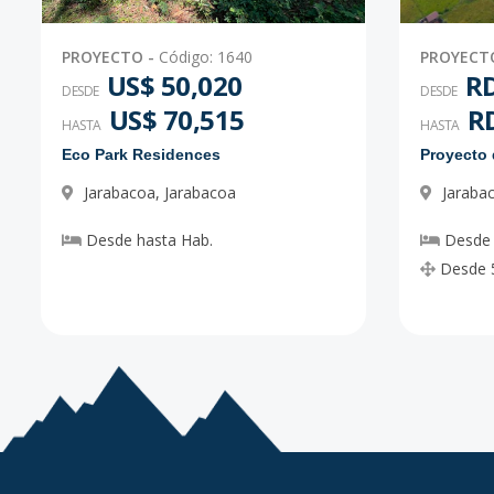
PROYECTO
-
Código
:
1640
PROYECT
US$ 50,020
RD
DESDE
DESDE
US$ 70,515
RD
HASTA
HASTA
Eco Park Residences
Jarabacoa
,
Jarabacoa
Jaraba
Desde
hasta
Hab.
Desde
Desde