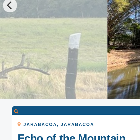
JARABACOA
,
JARABACOA
Echo of the Mountain