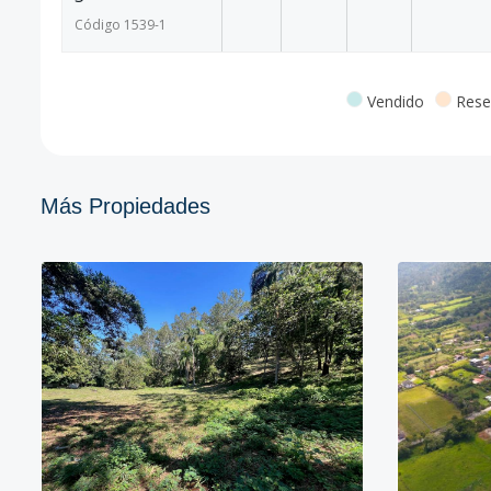
Código
1539
-1
Vendido
Rese
Más Propiedades