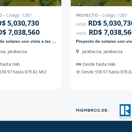
O
-
Código
:
1287
PROYECTO
-
Código
:
1287
$ 5,030,730
RD$ 5,030,73
DESDE
$ 7,038,560
RD$ 7,038,56
HASTA
Proyecto de solares con vista a las montañas
coa
,
Jarabacoa
Jarabacoa
,
Jarabacoa
hasta
Hab.
Desde
hasta
Hab.
558.97
hasta
879.82
Mt2
Desde
558.97
hasta
879.8