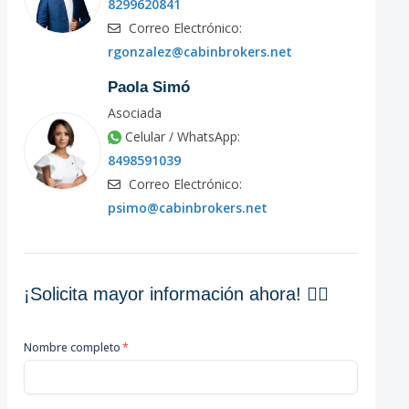
8299620841
Correo Electrónico:
rgonzalez@cabinbrokers.net
Paola Simó
Asociada
Celular / WhatsApp:
8498591039
Correo Electrónico:
psimo@cabinbrokers.net
¡Solicita mayor información ahora! 👇🏽
Nombre completo
*