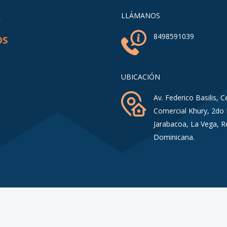
A
LLÁMANOS
8498591039
OS
UBICACIÓN
Av. Federico Basilis, C
Comercial Khury, 2do 
Jarabacoa, La Vega, R
Dominicana.