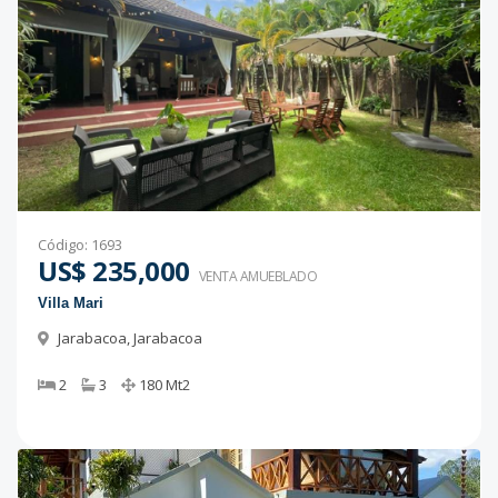
Código
:
1693
US$ 235,000
VENTA AMUEBLADO
Villa Mari
Jarabacoa
,
Jarabacoa
2
3
180
Mt2