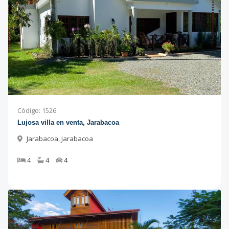
Código
:
1526
Lujosa villa en venta, Jarabacoa
Jarabacoa
,
Jarabacoa
4
4
4