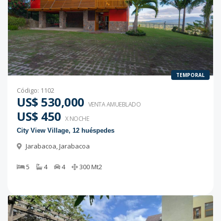
TEMPORAL
Código
:
1102
US$ 530,000
VENTA AMUEBLADO
US$ 450
X NOCHE
City View Village, 12 huéspedes
Jarabacoa
,
Jarabacoa
5
4
4
300
Mt2