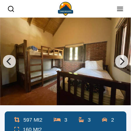
597
Mt2
3
3
2
160
Mt2