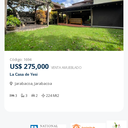
Código
:
1694
US$ 275,000
VENTA AMUEBLADO
La Casa de Yesi
Jarabacoa
,
Jarabacoa
3
3
2
224
Mt2