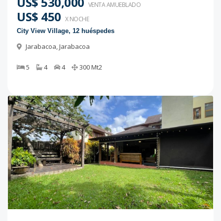
US$ 530,000
VENTA AMUEBLADO
US$ 450
X NOCHE
City View Village, 12 huéspedes
Jarabacoa
,
Jarabacoa
5
4
4
300
Mt2