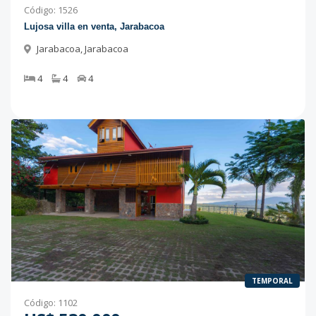
Código
:
1526
Lujosa villa en venta, Jarabacoa
Jarabacoa
,
Jarabacoa
4
4
4
TEMPORAL
Código
:
1102