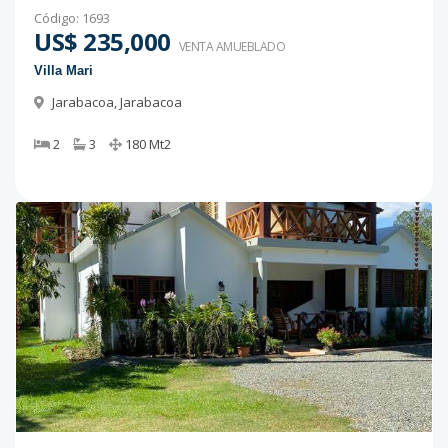
Código
:
1693
US$ 235,000
VENTA AMUEBLADO
Villa Mari
Jarabacoa
,
Jarabacoa
2
3
180
Mt2