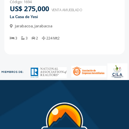
Código
:
1694
US$ 275,000
VENTA AMUEBLADO
La Casa de Yesi
Jarabacoa
,
Jarabacoa
3
3
2
224
Mt2