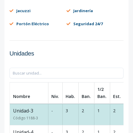
Jacuzzi
Jardinería
Portón Eléctrico
Seguridad 24/7
Unidades
1/2
Nombre
Niv.
Hab.
Ban.
Ban.
Est.
m
Unidad-3
-
3
2
1
2
17
Código
1188
-3
Unidad-4
-
3
2
1
2
17