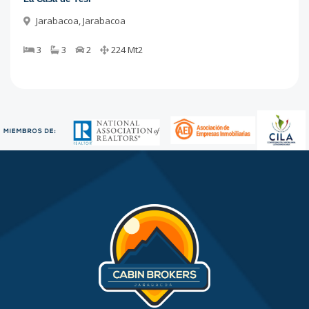
Jarabacoa
,
Jarabacoa
3
3
2
224
Mt2