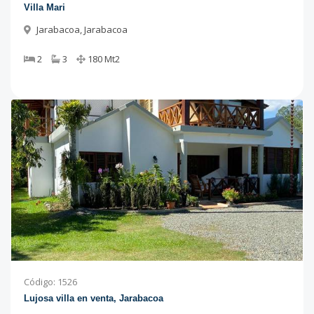
Villa Mari
Jarabacoa
,
Jarabacoa
2
3
180
Mt2
Código
:
1526
Lujosa villa en venta, Jarabacoa