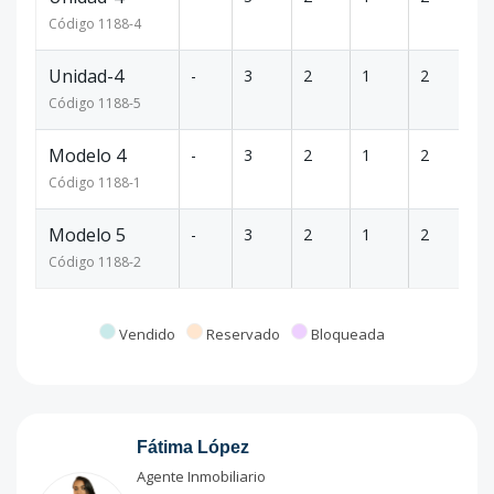
Código
1188
-4
Unidad-4
-
3
2
1
2
19
Código
1188
-5
Modelo 4
-
3
2
1
2
16
Código
1188
-1
Modelo 5
-
3
2
1
2
16
Código
1188
-2
Vendido
Reservado
Bloqueada
Fátima López
Agente Inmobiliario