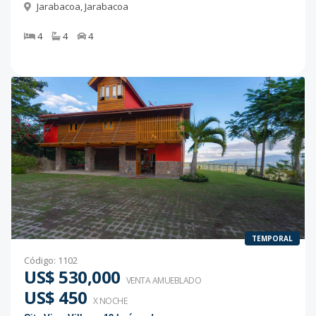
Jarabacoa
,
Jarabacoa
4
4
4
TEMPORAL
Código
:
1102
US$ 530,000
VENTA AMUEBLADO
US$ 450
X NOCHE