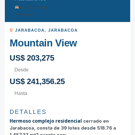
Desde
2
hasta
2
Parqueos
JARABACOA
,
JARABACOA
Mountain View
US$ 203,275
Desde
US$ 241,356.25
Hasta
DETALLES
Hermoso complejo residencial
cerrado en
Jarabacoa, consta de 39 lotes desde 518.76 a
1,457.37 mt2 cuenta con: