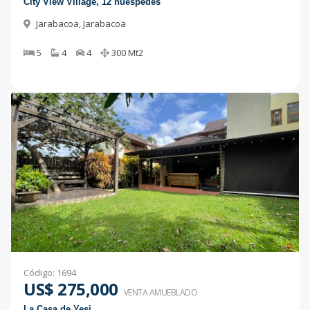
City View Village, 12 huéspedes
Jarabacoa
,
Jarabacoa
5
4
4
300
Mt2
Código
:
1694
US$ 275,000
VENTA AMUEBLADO
La Casa de Yesi