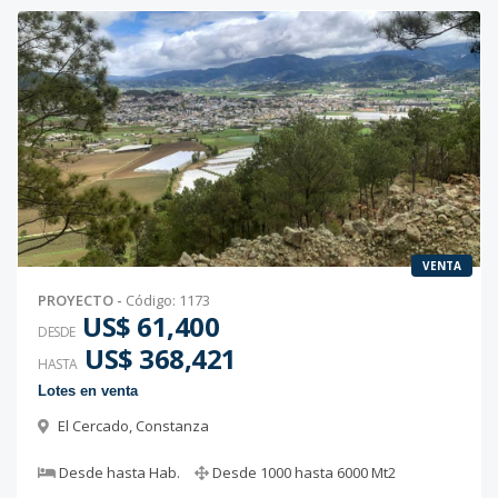
VENTA
PROYECTO
-
Código
:
1173
US$ 61,400
DESDE
US$ 368,421
HASTA
Lotes en venta
El Cercado
,
Constanza
Desde
hasta
Hab.
Desde
1000
hasta
6000
Mt2