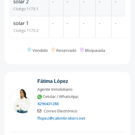
solar 2
-
-
-
-
-
60
Código
1173
-1
solar 1
-
-
-
-
-
10
Código
1173
-2
Vendido
Reservado
Bloqueada
Fátima López
Agente Inmobiliario
Celular / WhatsApp:
8296431288
Correo Electrónico:
flopez@cabinbrokers.net