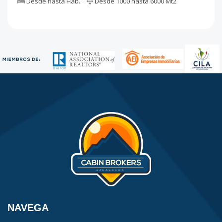
Desde
hasta
Hab.
Desde
1000
hasta
6000
Mt2
NAVEGA