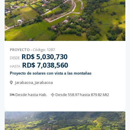
PROYECTO
-
Código
:
1287
RD$ 5,030,730
DESDE
RD$ 7,038,560
HASTA
Proyecto de solares con vista a las montañas
Jarabacoa
,
Jarabacoa
Desde
hasta
Hab.
Desde
558.97
hasta
879.82
Mt2