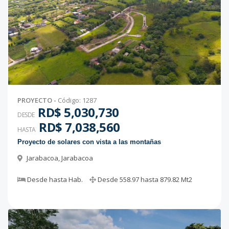
PROYECTO
-
Código
:
1287
RD$ 5,030,730
DESDE
RD$ 7,038,560
HASTA
Proyecto de solares con vista a las montañas
Jarabacoa
,
Jarabacoa
Desde
hasta
Hab.
Desde
558.97
hasta
879.82
Mt2