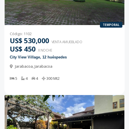
TEMPORAL
Código
:
1102
US$ 530,000
VENTA AMUEBLADO
US$ 450
X NOCHE
City View Village, 12 huéspedes
Jarabacoa
,
Jarabacoa
5
4
4
300
Mt2