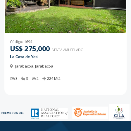
Código
:
1694
US$ 275,000
VENTA AMUEBLADO
La Casa de Yesi
Jarabacoa
,
Jarabacoa
3
3
2
224
Mt2