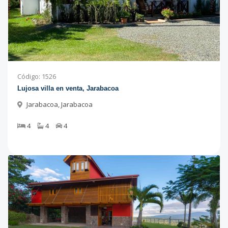
Código
:
1526
Lujosa villa en venta, Jarabacoa
Jarabacoa
,
Jarabacoa
4
4
4