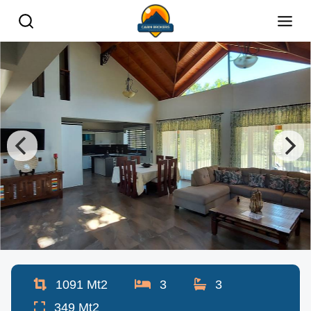
1091
Mt2
3
3
349
Mt2