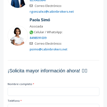
8299620841
Correo Electrónico:
rgonzalez@cabinbrokers.net
Paola Simó
Asociada
Celular / WhatsApp:
8498591039
Correo Electrónico:
psimo@cabinbrokers.net
¡Solicita mayor información ahora! 👇🏽
Nombre completo
*
Teléfono
*