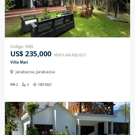
Código
:
1693
US$ 235,000
VENTA AMUEBLADO
Villa Mari
Jarabacoa
,
Jarabacoa
2
3
180
Mt2