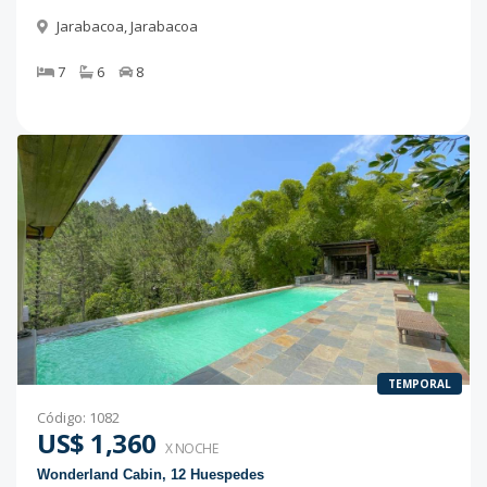
Jarabacoa
,
Jarabacoa
7
6
8
TEMPORAL
Código
:
1082
US$ 1,360
X NOCHE
Wonderland Cabin, 12 Huespedes