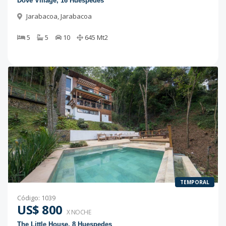
Dove Village, 16 Huespedes
Jarabacoa
,
Jarabacoa
5
5
10
645
Mt2
TEMPORAL
Código
:
1039
US$ 800
X NOCHE
The Little House, 8 Huespedes