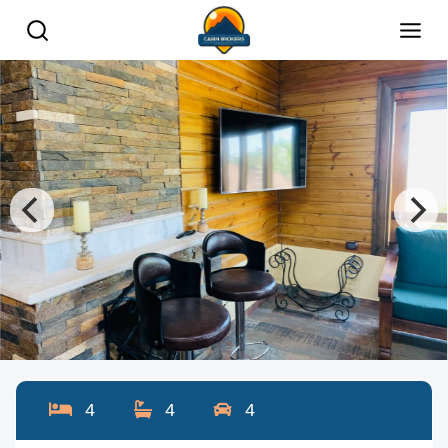
4
4
4