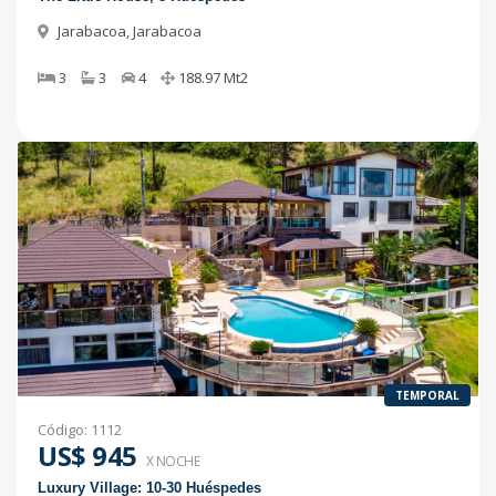
Jarabacoa
,
Jarabacoa
3
3
4
188.97
Mt2
TEMPORAL
Código
:
1112
US$ 945
X NOCHE
Luxury Village: 10-30 Huéspedes