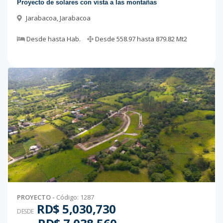
Proyecto de solares con vista a las montañas
Jarabacoa
,
Jarabacoa
Desde
hasta
Hab.
Desde
558.97
hasta
879.82
Mt2
PROYECTO
-
Código
:
1287
RD$ 5,030,730
DESDE