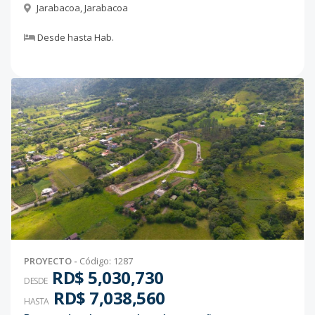
Jarabacoa
,
Jarabacoa
Desde
hasta
Hab.
PROYECTO
-
Código
:
1287
RD$ 5,030,730
DESDE
RD$ 7,038,560
HASTA