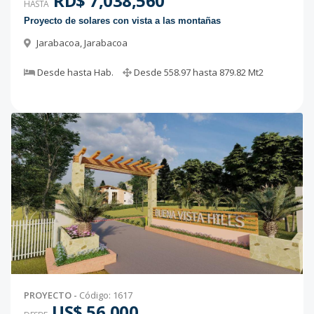
RD$ 7,038,560
HASTA
Proyecto de solares con vista a las montañas
Jarabacoa
,
Jarabacoa
Desde
hasta
Hab.
Desde
558.97
hasta
879.82
Mt2
PROYECTO
-
Código
:
1617
US$ 56,000